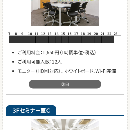
7
8
9
10
11
12
13
14
15
16
17
18
19
20
21
22
23
ご利用料金：1,650円（1時間単位・税込）
ご利用可能人数：12人
モニター（HDMI対応）、 ホワイトボード、Wi-Fi完備
休日
３Ｆセミナー室Ｃ