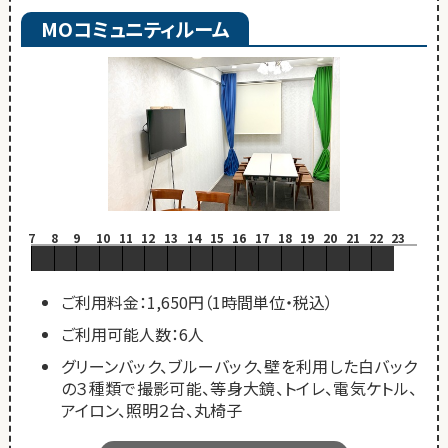
MOコミュニティルーム
7
8
9
10
11
12
13
14
15
16
17
18
19
20
21
22
23
ご利用料金：1,650円（1時間単位・税込）
ご利用可能人数：6人
グリーンバック、ブルーバック、壁を利用した白バック
の３種類で撮影可能、等身大鏡、トイレ、電気ケトル、
アイロン、照明２台、丸椅子