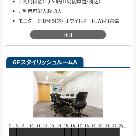
ご利用料金：1,650円（1時間単位・税込）
ご利用可能人数：8人
モニター（HDMI対応） ホワイトボード、Wi-Fi完備
休日
６ＦスタイリッシュルームＡ
7
8
9
10
11
12
13
14
15
16
17
18
19
20
21
22
23