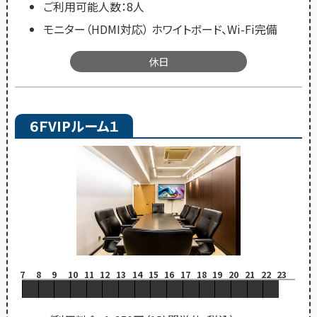
ご利用可能人数：8人
モニター（HDMI対応） ホワイトボード、Wi-Fi完備
休日
６ＦVIPルーム１
7
8
9
10
11
12
13
14
15
16
17
18
19
20
21
22
23