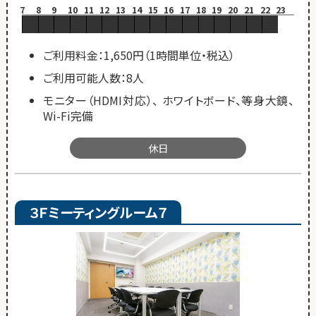
7
8
9
10
11
12
13
14
15
16
17
18
19
20
21
22
23
ご利用料金：1,650円（1時間単位・税込）
ご利用可能人数：8人
モニター（HDMI対応）、 ホワイトボード、等身大鏡、
Wi-Fi完備
休日
３Ｆミーティングルーム７