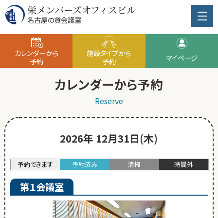
栄メンバーズオフィスビル
名古屋の貸会議室
カレンダーから
施設タイプから
マイページ
予約
予約
カレンダーから予約
Reserve
2026年 12月31日(木)
予約できます
予約済み
清掃
時間外
第１会議室