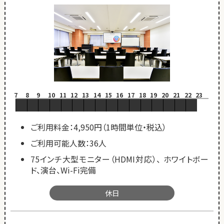
7
8
9
10
11
12
13
14
15
16
17
18
19
20
21
22
23
ご利用料金：4,950円（1時間単位・税込）
ご利用可能人数：36人
75インチ大型モニター（HDMI対応）、 ホワイトボー
ド、演台、Wi-Fi完備
休日