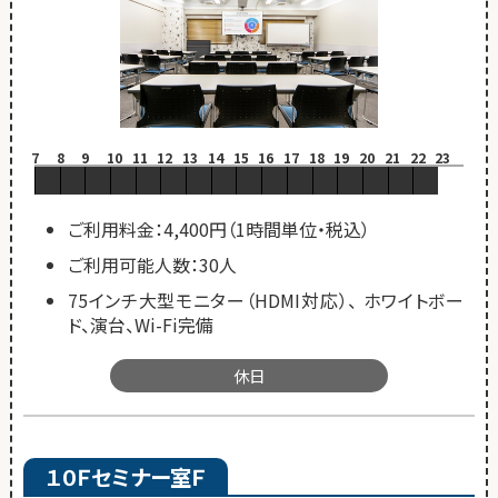
7
8
9
10
11
12
13
14
15
16
17
18
19
20
21
22
23
ご利用料金：4,400円（1時間単位・税込）
ご利用可能人数：30人
75インチ大型モニター（HDMI対応）、 ホワイトボー
ド、演台、Wi-Fi完備
休日
１０Ｆセミナー室Ｆ