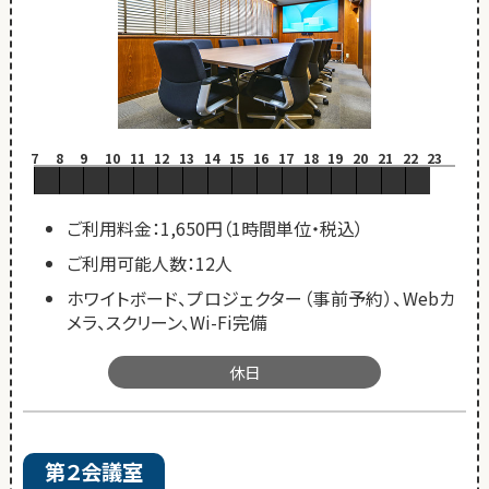
7
8
9
10
11
12
13
14
15
16
17
18
19
20
21
22
23
ご利用料金：1,650円（1時間単位・税込）
ご利用可能人数：12人
ホワイトボード、プロジェクター（事前予約）、Webカ
メラ、スクリーン、Wi-Fi完備
休日
第２会議室