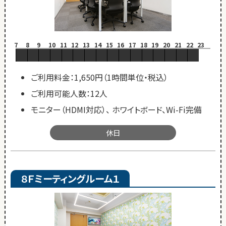
7
8
9
10
11
12
13
14
15
16
17
18
19
20
21
22
23
ご利用料金：1,650円（1時間単位・税込）
ご利用可能人数：12人
モニター（HDMI対応）、 ホワイトボード、Wi-Fi完備
休日
８Ｆミーティングルーム１