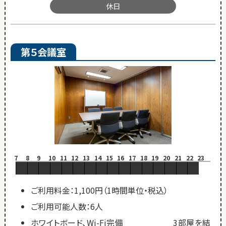
休日
第５会議室
7
8
9
10
11
12
13
14
15
16
17
18
19
20
21
22
23
ご利用料金：1,100円（1時間単位・税込）
ご利用可能人数：6人
ホワイトボード、Wi-Fi完備 3部屋を結