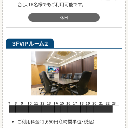
合し、18名様でもご利用可能です。
休日
３ＦVIPルーム２
7
8
9
10
11
12
13
14
15
16
17
18
19
20
21
22
23
ご利用料金：1,650円（1時間単位・税込）