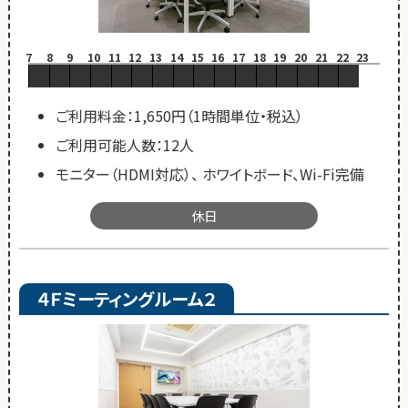
7
8
9
10
11
12
13
14
15
16
17
18
19
20
21
22
23
ご利用料金：1,650円（1時間単位・税込）
ご利用可能人数：12人
モニター（HDMI対応）、 ホワイトボード、Wi-Fi完備
休日
４Ｆミーティングルーム２