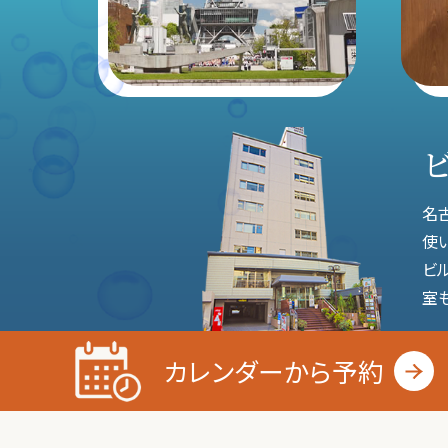
名
使
ビ
室
カレンダーから
予約