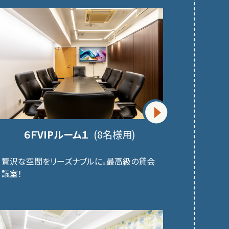
６ＦVIPルーム１
(8名様用)
贅沢な空間をリーズナブルに。最高級の貸会
議室！