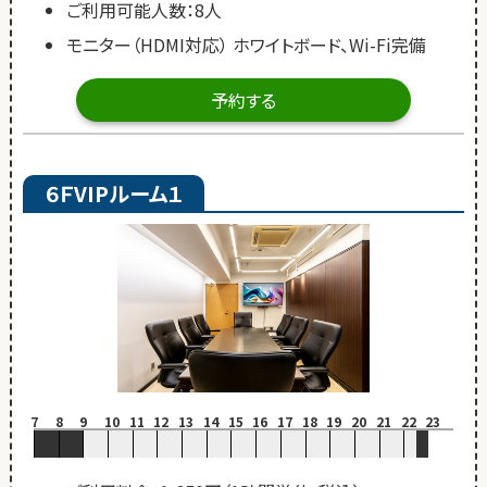
ご利用可能人数：8人
モニター（HDMI対応） ホワイトボード、Wi-Fi完備
予約する
６ＦVIPルーム１
7
8
9
10
11
12
13
14
15
16
17
18
19
20
21
22
23