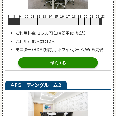
7
8
9
10
11
12
13
14
15
16
17
18
19
20
21
22
23
ご利用料金：1,650円（1時間単位・税込）
ご利用可能人数：12人
モニター（HDMI対応）、 ホワイトボード、Wi-Fi完備
予約する
４Ｆミーティングルーム２