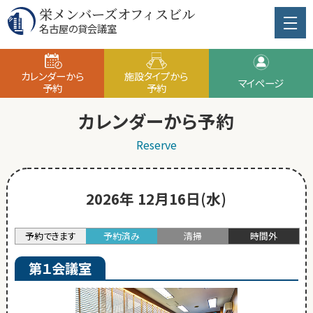
栄メンバーズオフィスビル
名古屋の貸会議室
カレンダーから
施設タイプから
マイページ
予約
予約
カレンダーから予約
Reserve
2026年 12月16日(水)
予約できます
予約済み
清掃
時間外
第１会議室