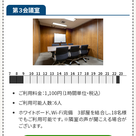
第３会議室
7
8
9
10
11
12
13
14
15
16
17
18
19
20
21
22
23
ご利用料金：1,100円（1時間単位・税込）
ご利用可能人数：6人
ホワイトボード、Wi-Fi完備 3部屋を結合し、18名様
でもご利用可能です。※隣室の声が聞こえる場合が
ございます。