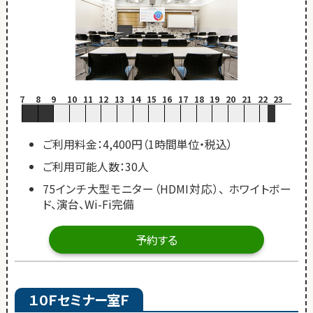
7
8
9
10
11
12
13
14
15
16
17
18
19
20
21
22
23
ご利用料金：4,400円（1時間単位・税込）
ご利用可能人数：30人
75インチ大型モニター（HDMI対応）、 ホワイトボー
ド、演台、Wi-Fi完備
予約する
１０Ｆセミナー室Ｆ