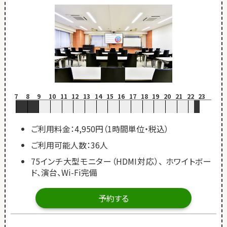
7
8
9
10
11
12
13
14
15
16
17
18
19
20
21
22
23
ご利用料金：4,950円（1時間単位・税込）
ご利用可能人数：36人
75インチ大型モニター（HDMI対応）、 ホワイトボー
ド、演台、Wi-Fi完備
予約する