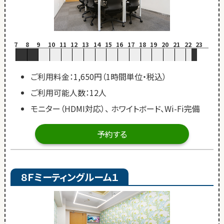
7
8
9
10
11
12
13
14
15
16
17
18
19
20
21
22
23
ご利用料金：1,650円（1時間単位・税込）
ご利用可能人数：12人
モニター（HDMI対応）、 ホワイトボード、Wi-Fi完備
予約する
８Ｆミーティングルーム１