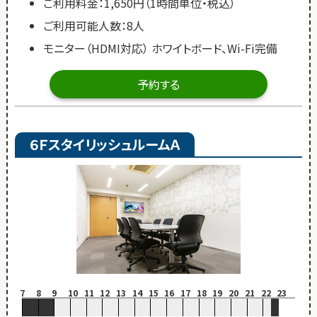
ご利用料金：1,650円（1時間単位・税込）
ご利用可能人数：8人
モニター（HDMI対応） ホワイトボード、Wi-Fi完備
予約する
６ＦスタイリッシュルームＡ
7
8
9
10
11
12
13
14
15
16
17
18
19
20
21
22
23