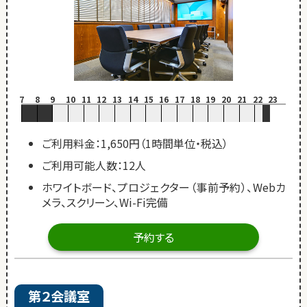
7
8
9
10
11
12
13
14
15
16
17
18
19
20
21
22
23
ご利用料金：1,650円（1時間単位・税込）
ご利用可能人数：12人
ホワイトボード、プロジェクター（事前予約）、Webカ
メラ、スクリーン、Wi-Fi完備
予約する
第２会議室