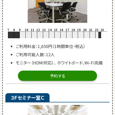
7
8
9
10
11
12
13
14
15
16
17
18
19
20
21
22
23
ご利用料金：1,650円（1時間単位・税込）
ご利用可能人数：12人
モニター（HDMI対応）、 ホワイトボード、Wi-Fi完備
予約する
３Ｆセミナー室Ｃ