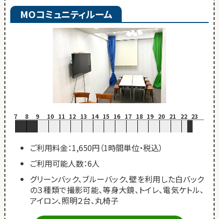
MOコミュニティルーム
7
8
9
10
11
12
13
14
15
16
17
18
19
20
21
22
23
ご利用料金：1,650円（1時間単位・税込）
ご利用可能人数：6人
グリーンバック、ブルーバック、壁を利用した白バック
の３種類で撮影可能、等身大鏡、トイレ、電気ケトル、
アイロン、照明２台、丸椅子