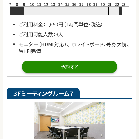
7
8
9
10
11
12
13
14
15
16
17
18
19
20
21
22
23
ご利用料金：1,650円（1時間単位・税込）
ご利用可能人数：8人
モニター（HDMI対応）、 ホワイトボード、等身大鏡、
Wi-Fi完備
予約する
３Ｆミーティングルーム７