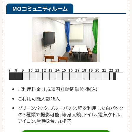
MOコミュニティルーム
7
8
9
10
11
12
13
14
15
16
17
18
19
20
21
22
23
ご利用料金：1,650円（1時間単位・税込）
ご利用可能人数：6人
グリーンバック、ブルーバック、壁を利用した白バック
の３種類で撮影可能、等身大鏡、トイレ、電気ケトル、
アイロン、照明２台、丸椅子