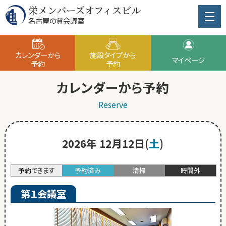
栄メンバーズオフィスビル
名古屋の貸会議室
カレンダーから
施設タイプから
マイページ
予約
予約
カレンダーから予約
Reserve
2026年 12月12日(
土
)
予約できます
予約済み
清掃
時間外
第１会議室