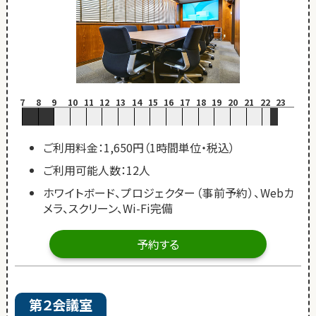
7
8
9
10
11
12
13
14
15
16
17
18
19
20
21
22
23
ご利用料金：1,650円（1時間単位・税込）
ご利用可能人数：12人
ホワイトボード、プロジェクター（事前予約）、Webカ
メラ、スクリーン、Wi-Fi完備
予約する
第２会議室