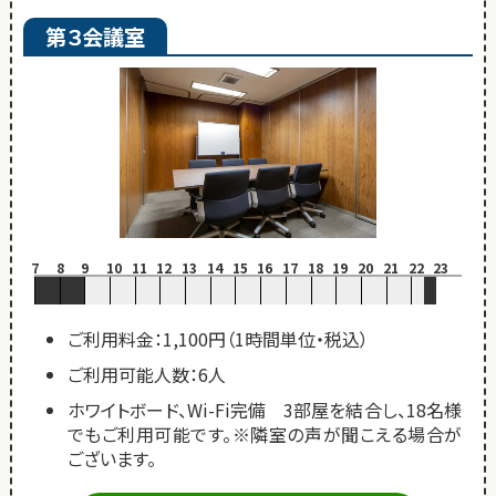
第３会議室
7
8
9
10
11
12
13
14
15
16
17
18
19
20
21
22
23
ご利用料金：1,100円（1時間単位・税込）
ご利用可能人数：6人
ホワイトボード、Wi-Fi完備 3部屋を結合し、18名様
でもご利用可能です。※隣室の声が聞こえる場合が
ございます。