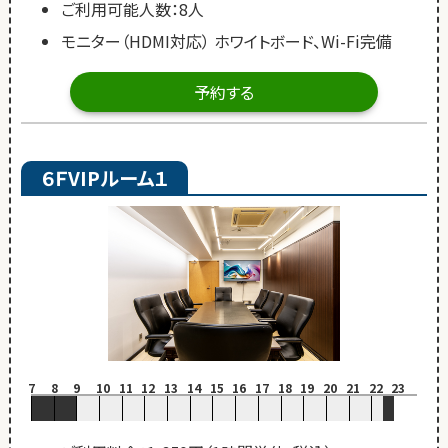
ご利用可能人数：8人
モニター（HDMI対応） ホワイトボード、Wi-Fi完備
予約する
６ＦVIPルーム１
7
8
9
10
11
12
13
14
15
16
17
18
19
20
21
22
23