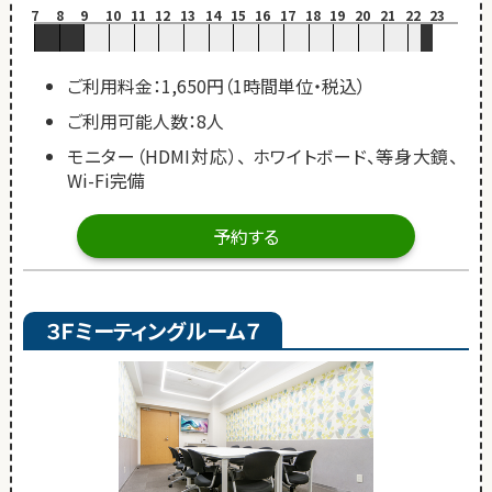
7
8
9
10
11
12
13
14
15
16
17
18
19
20
21
22
23
ご利用料金：1,650円（1時間単位・税込）
ご利用可能人数：8人
モニター（HDMI対応）、 ホワイトボード、等身大鏡、
Wi-Fi完備
予約する
３Ｆミーティングルーム７