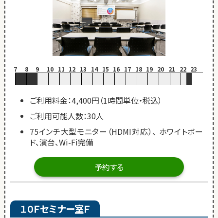
7
8
9
10
11
12
13
14
15
16
17
18
19
20
21
22
23
ご利用料金：4,400円（1時間単位・税込）
ご利用可能人数：30人
75インチ大型モニター（HDMI対応）、 ホワイトボー
ド、演台、Wi-Fi完備
予約する
１０Ｆセミナー室Ｆ