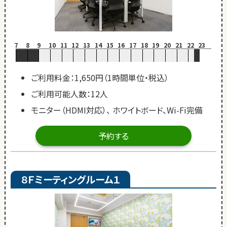
7
8
9
10
11
12
13
14
15
16
17
18
19
20
21
22
23
ご利用料金：1,650円（1時間単位・税込）
ご利用可能人数：12人
モニター（HDMI対応）、 ホワイトボード、Wi-Fi完備
予約する
８Ｆミーティングルーム１