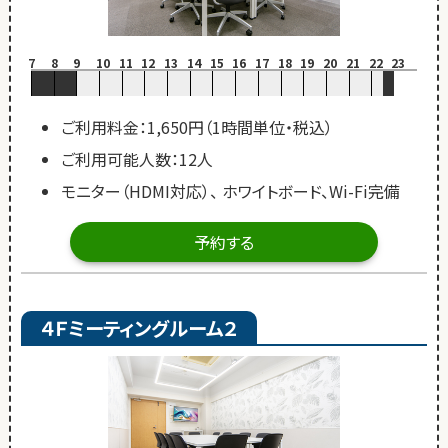
7
8
9
10
11
12
13
14
15
16
17
18
19
20
21
22
23
ご利用料金：1,650円（1時間単位・税込）
ご利用可能人数：12人
モニター（HDMI対応）、 ホワイトボード、Wi-Fi完備
予約する
４Ｆミーティングルーム２