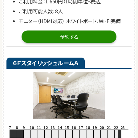
ご利用料金：1,650円（1時間単位・税込）
ご利用可能人数：8人
モニター（HDMI対応） ホワイトボード、Wi-Fi完備
予約する
６ＦスタイリッシュルームＡ
7
8
9
10
11
12
13
14
15
16
17
18
19
20
21
22
23