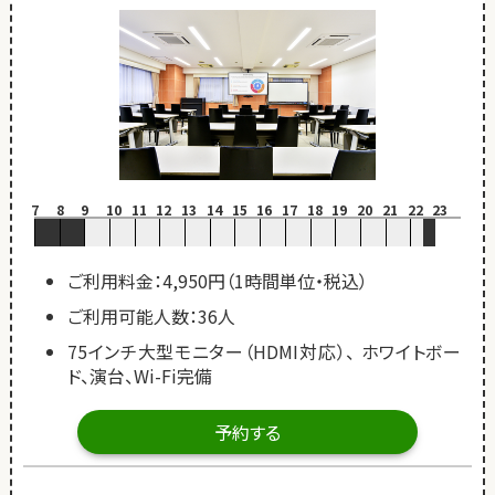
7
8
9
10
11
12
13
14
15
16
17
18
19
20
21
22
23
ご利用料金：4,950円（1時間単位・税込）
ご利用可能人数：36人
75インチ大型モニター（HDMI対応）、 ホワイトボー
ド、演台、Wi-Fi完備
予約する