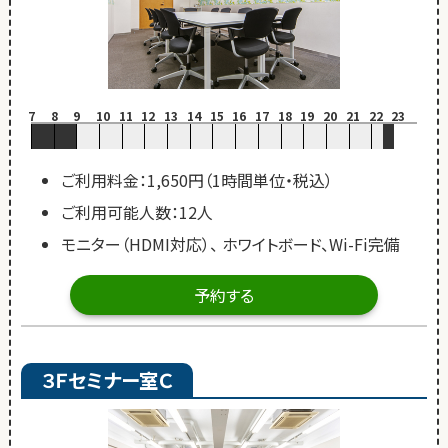
7
8
9
10
11
12
13
14
15
16
17
18
19
20
21
22
23
ご利用料金：1,650円（1時間単位・税込）
ご利用可能人数：12人
モニター（HDMI対応）、 ホワイトボード、Wi-Fi完備
予約する
３Ｆセミナー室Ｃ