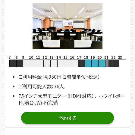
7
8
9
10
11
12
13
14
15
16
17
18
19
20
21
22
23
ご利用料金：4,950円（1時間単位・税込）
ご利用可能人数：36人
75インチ大型モニター（HDMI対応）、 ホワイトボー
ド、演台、Wi-Fi完備
予約する