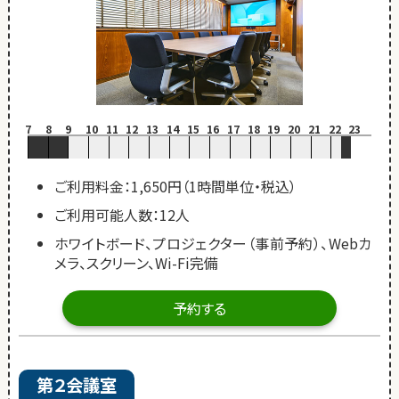
7
8
9
10
11
12
13
14
15
16
17
18
19
20
21
22
23
ご利用料金：1,650円（1時間単位・税込）
ご利用可能人数：12人
ホワイトボード、プロジェクター（事前予約）、Webカ
メラ、スクリーン、Wi-Fi完備
予約する
第２会議室