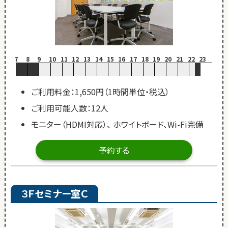
7
8
9
10
11
12
13
14
15
16
17
18
19
20
21
22
23
ご利用料金：1,650円（1時間単位・税込）
ご利用可能人数：12人
モニター（HDMI対応）、 ホワイトボード、Wi-Fi完備
予約する
３Ｆセミナー室Ｃ