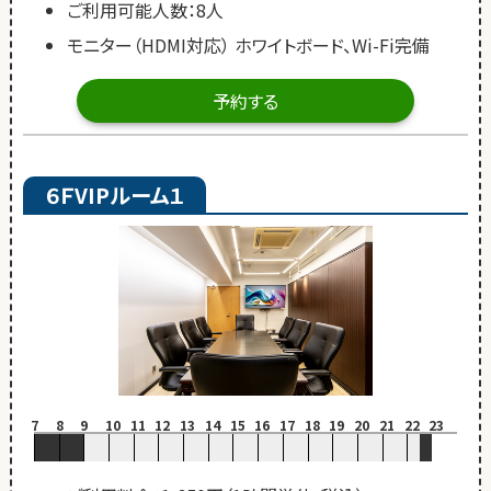
ご利用可能人数：8人
モニター（HDMI対応） ホワイトボード、Wi-Fi完備
予約する
６ＦVIPルーム１
7
8
9
10
11
12
13
14
15
16
17
18
19
20
21
22
23