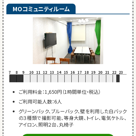
MOコミュニティルーム
7
8
9
10
11
12
13
14
15
16
17
18
19
20
21
22
23
ご利用料金：1,650円（1時間単位・税込）
ご利用可能人数：6人
グリーンバック、ブルーバック、壁を利用した白バック
の３種類で撮影可能、等身大鏡、トイレ、電気ケトル、
アイロン、照明２台、丸椅子