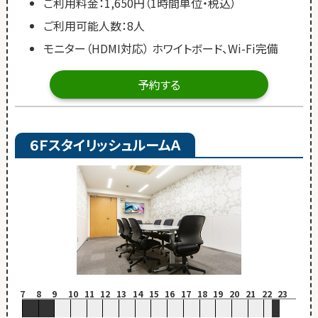
ご利用料金：1,650円（1時間単位・税込）
ご利用可能人数：8人
モニター（HDMI対応） ホワイトボード、Wi-Fi完備
予約する
６ＦスタイリッシュルームＡ
7
8
9
10
11
12
13
14
15
16
17
18
19
20
21
22
23