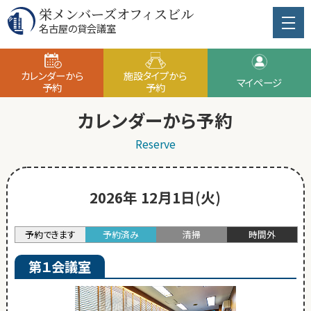
栄メンバーズオフィスビル
名古屋の貸会議室
カレンダーから
施設タイプから
マイページ
予約
予約
カレンダーから予約
Reserve
2026年 12月1日(火)
予約できます
予約済み
清掃
時間外
第１会議室