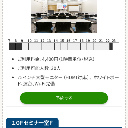
7
8
9
10
11
12
13
14
15
16
17
18
19
20
21
22
23
ご利用料金：4,400円（1時間単位・税込）
ご利用可能人数：30人
75インチ大型モニター（HDMI対応）、 ホワイトボー
ド、演台、Wi-Fi完備
予約する
１０Ｆセミナー室Ｆ