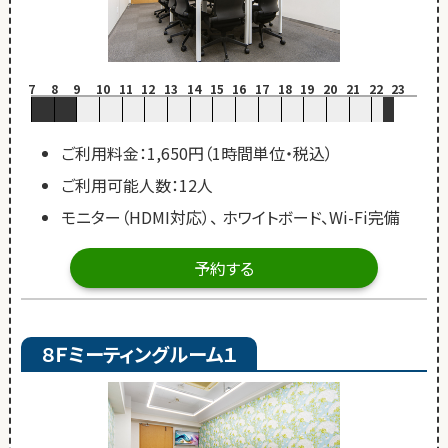
7
8
9
10
11
12
13
14
15
16
17
18
19
20
21
22
23
ご利用料金：1,650円（1時間単位・税込）
ご利用可能人数：12人
モニター（HDMI対応）、 ホワイトボード、Wi-Fi完備
予約する
８Ｆミーティングルーム１