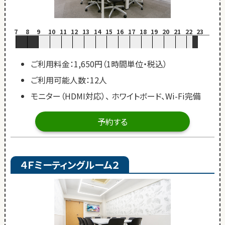
7
8
9
10
11
12
13
14
15
16
17
18
19
20
21
22
23
ご利用料金：1,650円（1時間単位・税込）
ご利用可能人数：12人
モニター（HDMI対応）、 ホワイトボード、Wi-Fi完備
予約する
４Ｆミーティングルーム２