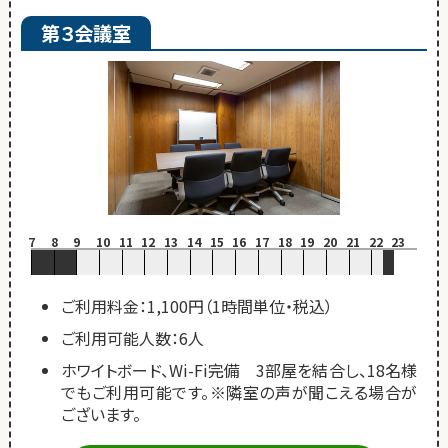
第３会議室
7
8
9
10
11
12
13
14
15
16
17
18
19
20
21
22
23
ご利用料金：1,100円（1時間単位・税込）
ご利用可能人数：6人
ホワイトボード、Wi-Fi完備 3部屋を結合し、18名様
でもご利用可能です。※隣室の声が聞こえる場合が
ございます。