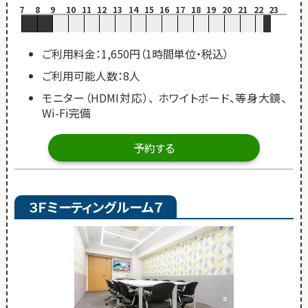
7
8
9
10
11
12
13
14
15
16
17
18
19
20
21
22
23
ご利用料金：1,650円（1時間単位・税込）
ご利用可能人数：8人
モニター（HDMI対応）、 ホワイトボード、等身大鏡、
Wi-Fi完備
予約する
３Ｆミーティングルーム７