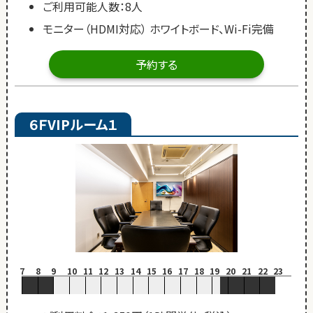
ご利用可能人数：8人
モニター（HDMI対応） ホワイトボード、Wi-Fi完備
予約する
６ＦVIPルーム１
7
8
9
10
11
12
13
14
15
16
17
18
19
20
21
22
23