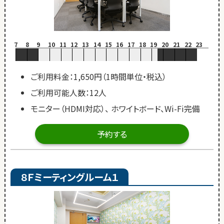
7
8
9
10
11
12
13
14
15
16
17
18
19
20
21
22
23
ご利用料金：1,650円（1時間単位・税込）
ご利用可能人数：12人
モニター（HDMI対応）、 ホワイトボード、Wi-Fi完備
予約する
８Ｆミーティングルーム１