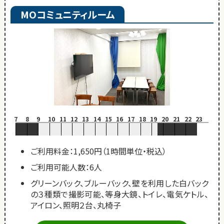
MOコミュニティルーム
7
8
9
10
11
12
13
14
15
16
17
18
19
20
21
22
23
ご利用料金：1,650円（1時間単位・税込）
ご利用可能人数：6人
グリーンバック、ブルーバック、壁を利用した白バック
の３種類で撮影可能、等身大鏡、トイレ、電気ケトル、
アイロン、照明２台、丸椅子