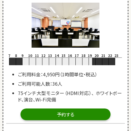
7
8
9
10
11
12
13
14
15
16
17
18
19
20
21
22
23
ご利用料金：4,950円（1時間単位・税込）
ご利用可能人数：36人
75インチ大型モニター（HDMI対応）、 ホワイトボー
ド、演台、Wi-Fi完備
予約する