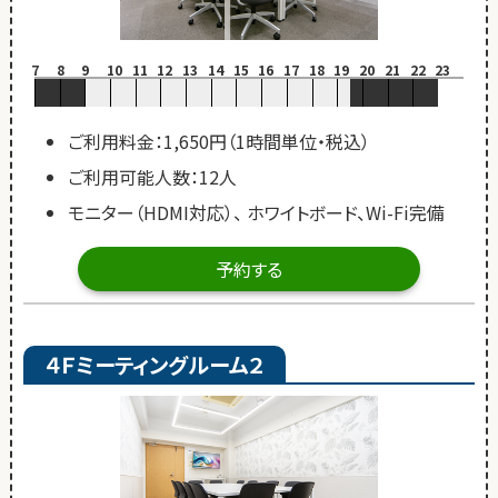
7
8
9
10
11
12
13
14
15
16
17
18
19
20
21
22
23
ご利用料金：1,650円（1時間単位・税込）
ご利用可能人数：12人
モニター（HDMI対応）、 ホワイトボード、Wi-Fi完備
予約する
４Ｆミーティングルーム２