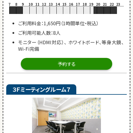
7
8
9
10
11
12
13
14
15
16
17
18
19
20
21
22
23
ご利用料金：1,650円（1時間単位・税込）
ご利用可能人数：8人
モニター（HDMI対応）、 ホワイトボード、等身大鏡、
Wi-Fi完備
予約する
３Ｆミーティングルーム７