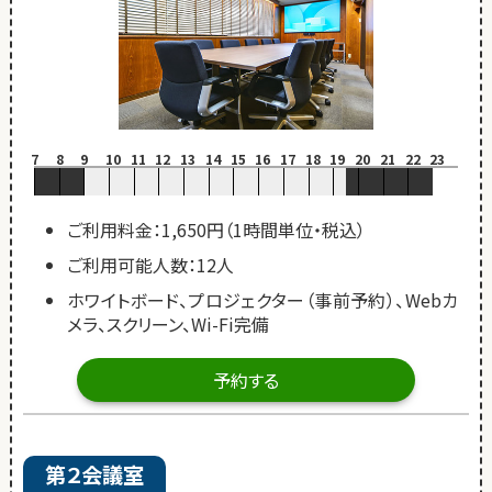
7
8
9
10
11
12
13
14
15
16
17
18
19
20
21
22
23
ご利用料金：1,650円（1時間単位・税込）
ご利用可能人数：12人
ホワイトボード、プロジェクター（事前予約）、Webカ
メラ、スクリーン、Wi-Fi完備
予約する
第２会議室