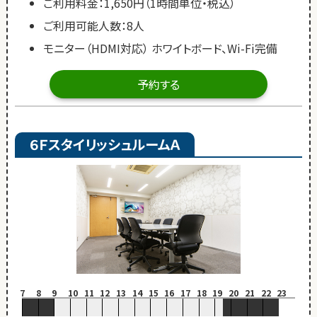
ご利用料金：1,650円（1時間単位・税込）
ご利用可能人数：8人
モニター（HDMI対応） ホワイトボード、Wi-Fi完備
予約する
６ＦスタイリッシュルームＡ
7
8
9
10
11
12
13
14
15
16
17
18
19
20
21
22
23