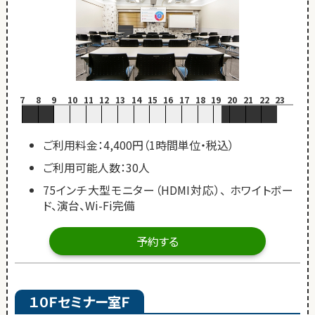
7
8
9
10
11
12
13
14
15
16
17
18
19
20
21
22
23
ご利用料金：4,400円（1時間単位・税込）
ご利用可能人数：30人
75インチ大型モニター（HDMI対応）、 ホワイトボー
ド、演台、Wi-Fi完備
予約する
１０Ｆセミナー室Ｆ