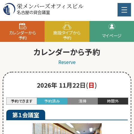
栄メンバーズオフィスビル
名古屋の貸会議室
カレンダーから
施設タイプから
マイページ
予約
予約
カレンダーから予約
Reserve
2026年 11月22日(
日
)
予約できます
予約済み
清掃
時間外
第１会議室