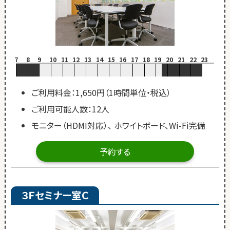
7
8
9
10
11
12
13
14
15
16
17
18
19
20
21
22
23
ご利用料金：1,650円（1時間単位・税込）
ご利用可能人数：12人
モニター（HDMI対応）、 ホワイトボード、Wi-Fi完備
予約する
３Ｆセミナー室Ｃ