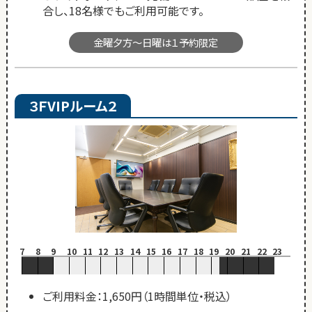
合し、18名様でもご利用可能です。
金曜夕方～日曜は１予約限定
３ＦVIPルーム２
7
8
9
10
11
12
13
14
15
16
17
18
19
20
21
22
23
ご利用料金：1,650円（1時間単位・税込）