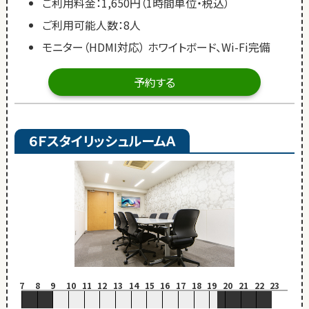
ご利用料金：1,650円（1時間単位・税込）
ご利用可能人数：8人
モニター（HDMI対応） ホワイトボード、Wi-Fi完備
予約する
６ＦスタイリッシュルームＡ
7
8
9
10
11
12
13
14
15
16
17
18
19
20
21
22
23