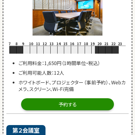
7
8
9
10
11
12
13
14
15
16
17
18
19
20
21
22
23
ご利用料金：1,650円（1時間単位・税込）
ご利用可能人数：12人
ホワイトボード、プロジェクター（事前予約）、Webカ
メラ、スクリーン、Wi-Fi完備
予約する
第２会議室