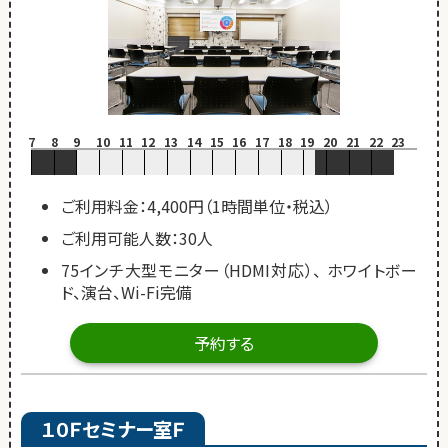
7
8
9
10
11
12
13
14
15
16
17
18
19
20
21
22
23
ご利用料金：4,400円（1時間単位・税込）
ご利用可能人数：30人
75インチ大型モニター（HDMI対応）、 ホワイトボー
ド、演台、Wi-Fi完備
予約する
１０Ｆセミナー室Ｆ