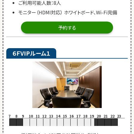
ご利用可能人数：8人
モニター（HDMI対応） ホワイトボード、Wi-Fi完備
予約する
６ＦVIPルーム１
7
8
9
10
11
12
13
14
15
16
17
18
19
20
21
22
23