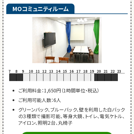
MOコミュニティルーム
7
8
9
10
11
12
13
14
15
16
17
18
19
20
21
22
23
ご利用料金：1,650円（1時間単位・税込）
ご利用可能人数：6人
グリーンバック、ブルーバック、壁を利用した白バック
の３種類で撮影可能、等身大鏡、トイレ、電気ケトル、
アイロン、照明２台、丸椅子