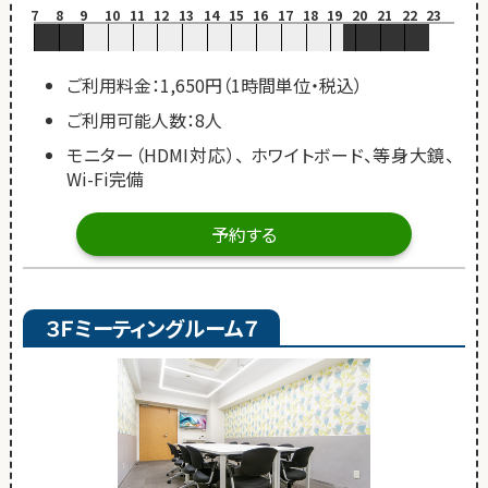
7
8
9
10
11
12
13
14
15
16
17
18
19
20
21
22
23
ご利用料金：1,650円（1時間単位・税込）
ご利用可能人数：8人
モニター（HDMI対応）、 ホワイトボード、等身大鏡、
Wi-Fi完備
予約する
３Ｆミーティングルーム７