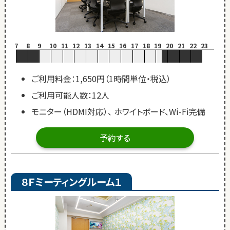
7
8
9
10
11
12
13
14
15
16
17
18
19
20
21
22
23
ご利用料金：1,650円（1時間単位・税込）
ご利用可能人数：12人
モニター（HDMI対応）、 ホワイトボード、Wi-Fi完備
予約する
８Ｆミーティングルーム１