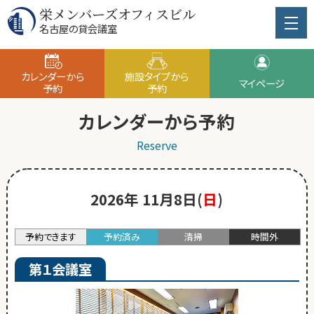
栄メンバーズオフィスビル
名古屋の貸会議室
カレンダーから
施設タイプから
マイページ
予約
予約
カレンダーから予約
Reserve
2026年 11月8日(
日
)
予約できます
予約済み
清掃
時間外
第１会議室