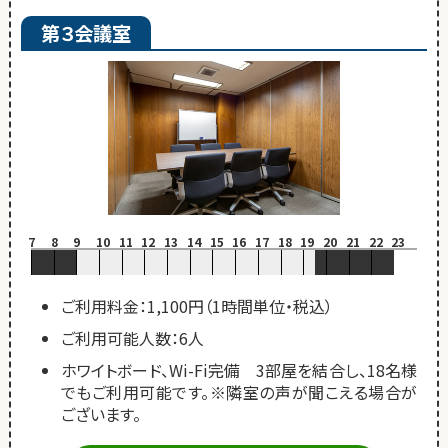
第３会議室
7
8
9
10
11
12
13
14
15
16
17
18
19
20
21
22
23
ご利用料金：1,100円（1時間単位・税込）
ご利用可能人数：6人
ホワイトボード、Wi-Fi完備 3部屋を結合し、18名様
でもご利用可能です。※隣室の声が聞こえる場合が
ございます。