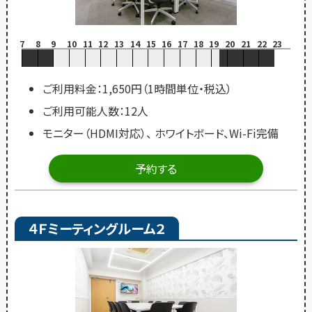
7
8
9
10
11
12
13
14
15
16
17
18
19
20
21
22
23
ご利用料金：1,650円（1時間単位・税込）
ご利用可能人数：12人
モニター（HDMI対応）、 ホワイトボード、Wi-Fi完備
予約する
４Ｆミーティングルーム２