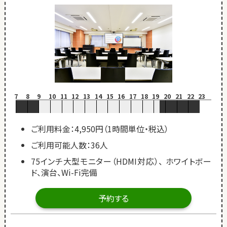
7
8
9
10
11
12
13
14
15
16
17
18
19
20
21
22
23
ご利用料金：4,950円（1時間単位・税込）
ご利用可能人数：36人
75インチ大型モニター（HDMI対応）、 ホワイトボー
ド、演台、Wi-Fi完備
予約する