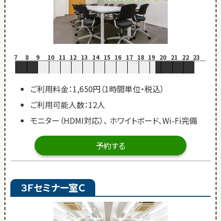
7
8
9
10
11
12
13
14
15
16
17
18
19
20
21
22
23
ご利用料金：1,650円（1時間単位・税込）
ご利用可能人数：12人
モニター（HDMI対応）、 ホワイトボード、Wi-Fi完備
予約する
３Ｆセミナー室Ｃ