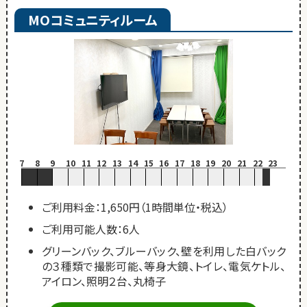
MOコミュニティルーム
7
8
9
10
11
12
13
14
15
16
17
18
19
20
21
22
23
ご利用料金：1,650円（1時間単位・税込）
ご利用可能人数：6人
グリーンバック、ブルーバック、壁を利用した白バック
の３種類で撮影可能、等身大鏡、トイレ、電気ケトル、
アイロン、照明２台、丸椅子