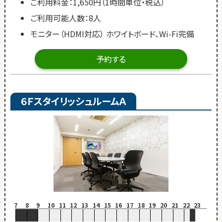
ご利用料金：1,650円（1時間単位・税込）
ご利用可能人数：8人
モニター（HDMI対応） ホワイトボード、Wi-Fi完備
予約する
６ＦスタイリッシュルームＡ
7
8
9
10
11
12
13
14
15
16
17
18
19
20
21
22
23