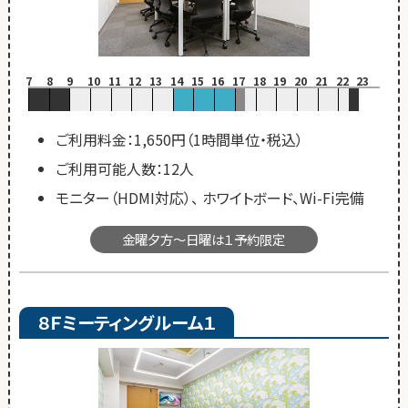
7
8
9
10
11
12
13
14
15
16
17
18
19
20
21
22
23
ご利用料金：1,650円（1時間単位・税込）
ご利用可能人数：12人
モニター（HDMI対応）、 ホワイトボード、Wi-Fi完備
金曜夕方～日曜は１予約限定
８Ｆミーティングルーム１