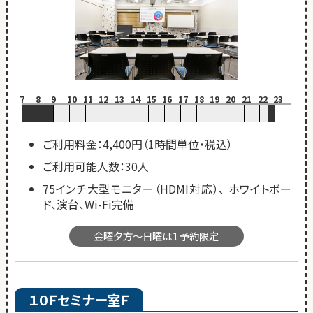
7
8
9
10
11
12
13
14
15
16
17
18
19
20
21
22
23
ご利用料金：4,400円（1時間単位・税込）
ご利用可能人数：30人
75インチ大型モニター（HDMI対応）、 ホワイトボー
ド、演台、Wi-Fi完備
金曜夕方～日曜は１予約限定
１０Ｆセミナー室Ｆ