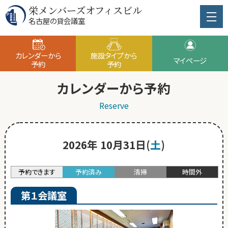
栄メンバーズオフィスビル
名古屋の貸会議室
カレンダーから
施設タイプから
マイページ
予約
予約
カレンダーから予約
Reserve
2026年 10月31日(
土
)
予約できます
予約済み
清掃
時間外
第１会議室