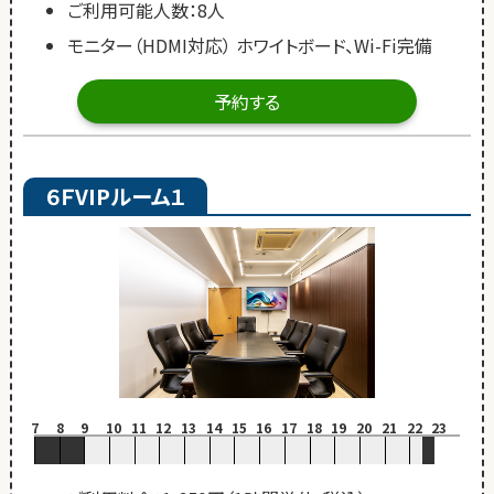
ご利用可能人数：8人
モニター（HDMI対応） ホワイトボード、Wi-Fi完備
予約する
６ＦVIPルーム１
7
8
9
10
11
12
13
14
15
16
17
18
19
20
21
22
23