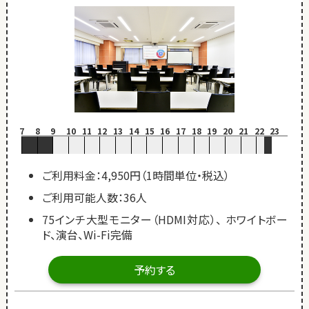
7
8
9
10
11
12
13
14
15
16
17
18
19
20
21
22
23
ご利用料金：4,950円（1時間単位・税込）
ご利用可能人数：36人
75インチ大型モニター（HDMI対応）、 ホワイトボー
ド、演台、Wi-Fi完備
予約する