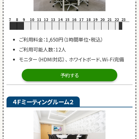
7
8
9
10
11
12
13
14
15
16
17
18
19
20
21
22
23
ご利用料金：1,650円（1時間単位・税込）
ご利用可能人数：12人
モニター（HDMI対応）、 ホワイトボード、Wi-Fi完備
予約する
４Ｆミーティングルーム２