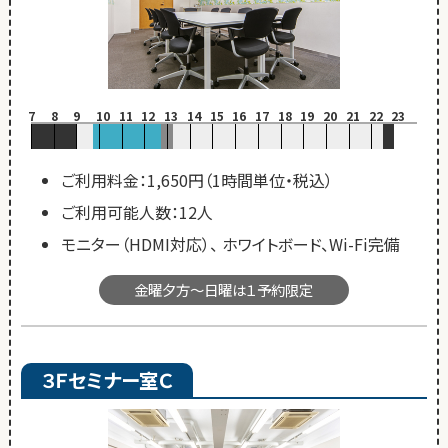
7
8
9
10
11
12
13
14
15
16
17
18
19
20
21
22
23
ご利用料金：1,650円（1時間単位・税込）
ご利用可能人数：12人
モニター（HDMI対応）、 ホワイトボード、Wi-Fi完備
金曜夕方～日曜は１予約限定
３Ｆセミナー室Ｃ