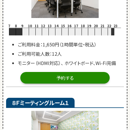
7
8
9
10
11
12
13
14
15
16
17
18
19
20
21
22
23
ご利用料金：1,650円（1時間単位・税込）
ご利用可能人数：12人
モニター（HDMI対応）、 ホワイトボード、Wi-Fi完備
予約する
８Ｆミーティングルーム１