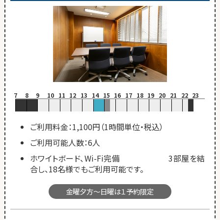
7
8
9
10
11
12
13
14
15
16
17
18
19
20
21
22
23
ご利用料金：1,100円（1時間単位・税込）
ご利用可能人数：6人
ホワイトボード、Wi-Fi完備 3部屋を結
合し、18名様でもご利用可能です。
金曜夕方～日曜は１予約限定