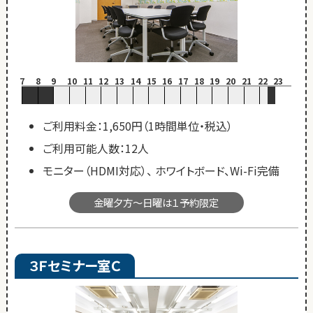
7
8
9
10
11
12
13
14
15
16
17
18
19
20
21
22
23
ご利用料金：1,650円（1時間単位・税込）
ご利用可能人数：12人
モニター（HDMI対応）、 ホワイトボード、Wi-Fi完備
金曜夕方～日曜は１予約限定
３Ｆセミナー室Ｃ