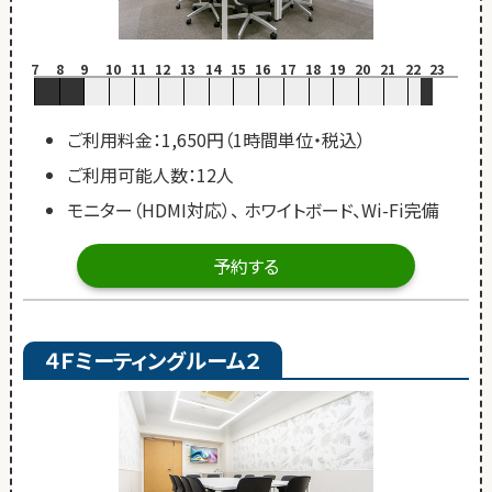
7
8
9
10
11
12
13
14
15
16
17
18
19
20
21
22
23
ご利用料金：1,650円（1時間単位・税込）
ご利用可能人数：12人
モニター（HDMI対応）、 ホワイトボード、Wi-Fi完備
予約する
４Ｆミーティングルーム２