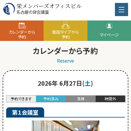
栄メンバーズオフィスビル
名古屋の貸会議室
カレンダーから
施設タイプから
マイページ
予約
予約
カレンダーから予約
Reserve
2026年 6月27日(
土
)
予約できます
予約済み
清掃
時間外
第１会議室