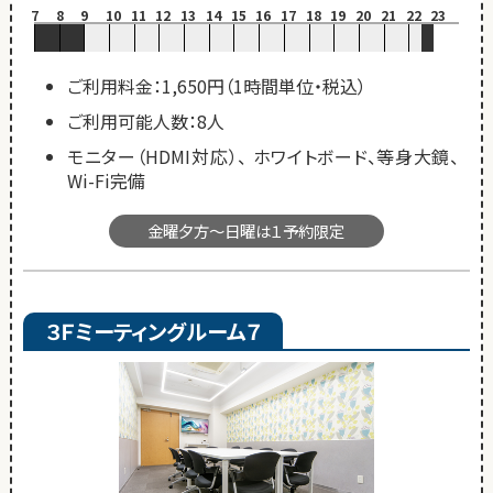
7
8
9
10
11
12
13
14
15
16
17
18
19
20
21
22
23
ご利用料金：1,650円（1時間単位・税込）
ご利用可能人数：8人
モニター（HDMI対応）、 ホワイトボード、等身大鏡、
Wi-Fi完備
金曜夕方～日曜は１予約限定
３Ｆミーティングルーム７