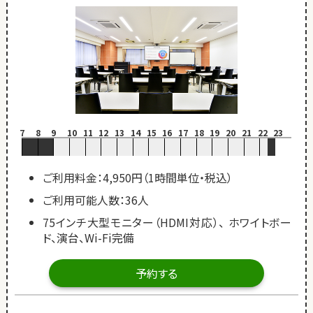
7
8
9
10
11
12
13
14
15
16
17
18
19
20
21
22
23
ご利用料金：4,950円（1時間単位・税込）
ご利用可能人数：36人
75インチ大型モニター（HDMI対応）、 ホワイトボー
ド、演台、Wi-Fi完備
予約する