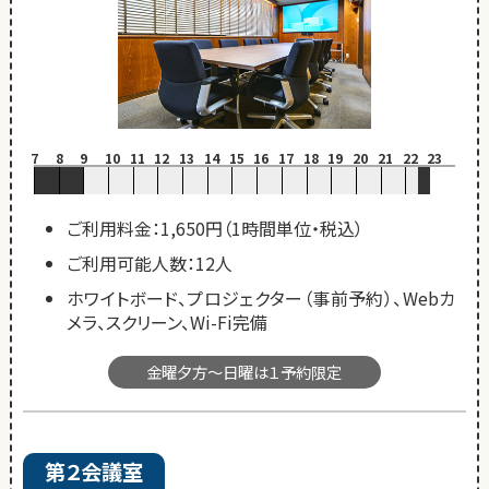
7
8
9
10
11
12
13
14
15
16
17
18
19
20
21
22
23
ご利用料金：1,650円（1時間単位・税込）
ご利用可能人数：12人
ホワイトボード、プロジェクター（事前予約）、Webカ
メラ、スクリーン、Wi-Fi完備
金曜夕方～日曜は１予約限定
第２会議室