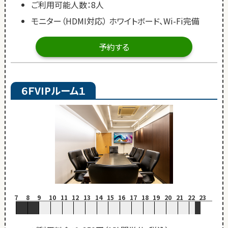
ご利用可能人数：8人
モニター（HDMI対応） ホワイトボード、Wi-Fi完備
予約する
６ＦVIPルーム１
7
8
9
10
11
12
13
14
15
16
17
18
19
20
21
22
23