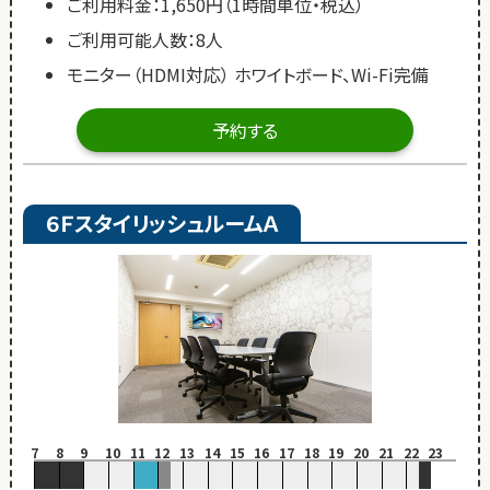
ご利用料金：1,650円（1時間単位・税込）
ご利用可能人数：8人
モニター（HDMI対応） ホワイトボード、Wi-Fi完備
予約する
６ＦスタイリッシュルームＡ
7
8
9
10
11
12
13
14
15
16
17
18
19
20
21
22
23