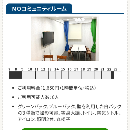
MOコミュニティルーム
7
8
9
10
11
12
13
14
15
16
17
18
19
20
21
22
23
ご利用料金：1,650円（1時間単位・税込）
ご利用可能人数：6人
グリーンバック、ブルーバック、壁を利用した白バック
の３種類で撮影可能、等身大鏡、トイレ、電気ケトル、
アイロン、照明２台、丸椅子