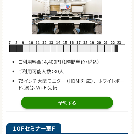
7
8
9
10
11
12
13
14
15
16
17
18
19
20
21
22
23
ご利用料金：4,400円（1時間単位・税込）
ご利用可能人数：30人
75インチ大型モニター（HDMI対応）、 ホワイトボー
ド、演台、Wi-Fi完備
予約する
１０Ｆセミナー室Ｆ