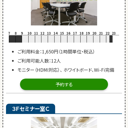
7
8
9
10
11
12
13
14
15
16
17
18
19
20
21
22
23
ご利用料金：1,650円（1時間単位・税込）
ご利用可能人数：12人
モニター（HDMI対応）、 ホワイトボード、Wi-Fi完備
予約する
３Ｆセミナー室Ｃ