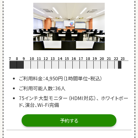
7
8
9
10
11
12
13
14
15
16
17
18
19
20
21
22
23
ご利用料金：4,950円（1時間単位・税込）
ご利用可能人数：36人
75インチ大型モニター（HDMI対応）、 ホワイトボー
ド、演台、Wi-Fi完備
予約する