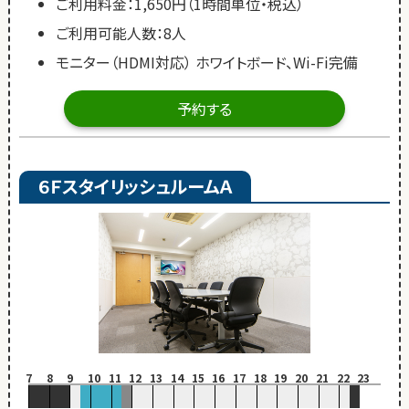
ご利用料金：1,650円（1時間単位・税込）
ご利用可能人数：8人
モニター（HDMI対応） ホワイトボード、Wi-Fi完備
予約する
６ＦスタイリッシュルームＡ
7
8
9
10
11
12
13
14
15
16
17
18
19
20
21
22
23