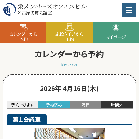
栄メンバーズオフィスビル
名古屋の貸会議室
カレンダーから
施設タイプから
マイページ
予約
予約
カレンダーから予約
Reserve
2026年 4月16日(木)
予約できます
予約済み
清掃
時間外
第１会議室