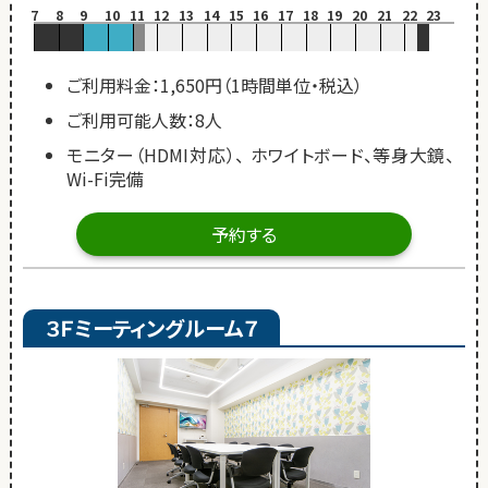
7
8
9
10
11
12
13
14
15
16
17
18
19
20
21
22
23
ご利用料金：1,650円（1時間単位・税込）
ご利用可能人数：8人
モニター（HDMI対応）、 ホワイトボード、等身大鏡、
Wi-Fi完備
予約する
３Ｆミーティングルーム７