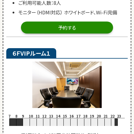
ご利用可能人数：8人
モニター（HDMI対応） ホワイトボード、Wi-Fi完備
予約する
６ＦVIPルーム１
7
8
9
10
11
12
13
14
15
16
17
18
19
20
21
22
23