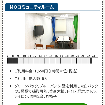
MOコミュニティルーム
7
8
9
10
11
12
13
14
15
16
17
18
19
20
21
22
23
ご利用料金：1,650円（1時間単位・税込）
ご利用可能人数：6人
グリーンバック、ブルーバック、壁を利用した白バック
の３種類で撮影可能、等身大鏡、トイレ、電気ケトル、
アイロン、照明２台、丸椅子