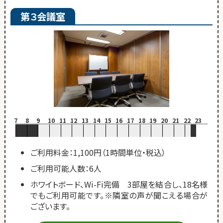
第３会議室
7
8
9
10
11
12
13
14
15
16
17
18
19
20
21
22
23
ご利用料金：1,100円（1時間単位・税込）
ご利用可能人数：6人
ホワイトボード、Wi-Fi完備 3部屋を結合し、18名様
でもご利用可能です。※隣室の声が聞こえる場合が
ございます。