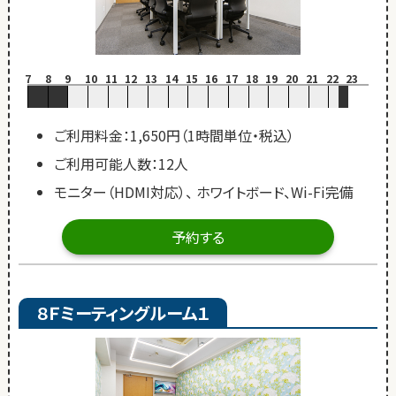
7
8
9
10
11
12
13
14
15
16
17
18
19
20
21
22
23
ご利用料金：1,650円（1時間単位・税込）
ご利用可能人数：12人
モニター（HDMI対応）、 ホワイトボード、Wi-Fi完備
予約する
８Ｆミーティングルーム１