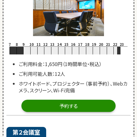
7
8
9
10
11
12
13
14
15
16
17
18
19
20
21
22
23
ご利用料金：1,650円（1時間単位・税込）
ご利用可能人数：12人
ホワイトボード、プロジェクター（事前予約）、Webカ
メラ、スクリーン、Wi-Fi完備
予約する
第２会議室