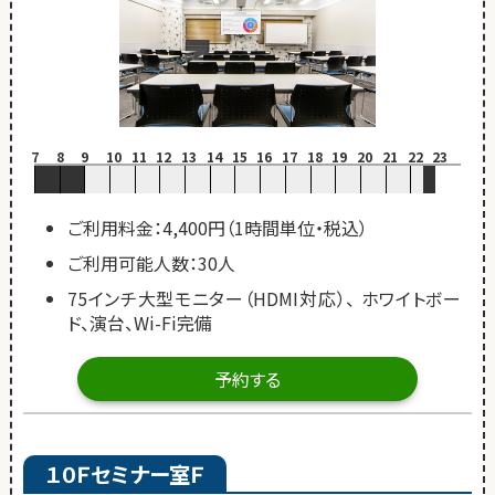
7
8
9
10
11
12
13
14
15
16
17
18
19
20
21
22
23
ご利用料金：4,400円（1時間単位・税込）
ご利用可能人数：30人
75インチ大型モニター（HDMI対応）、 ホワイトボー
ド、演台、Wi-Fi完備
予約する
１０Ｆセミナー室Ｆ