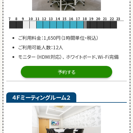
7
8
9
10
11
12
13
14
15
16
17
18
19
20
21
22
23
ご利用料金：1,650円（1時間単位・税込）
ご利用可能人数：12人
モニター（HDMI対応）、 ホワイトボード、Wi-Fi完備
予約する
４Ｆミーティングルーム２