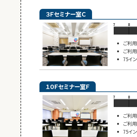
３Ｆセミナー室Ｃ
7
8
ご利用
ご利用
75イ
１０Ｆセミナー室Ｆ
7
8
ご利用
ご利用
75イ