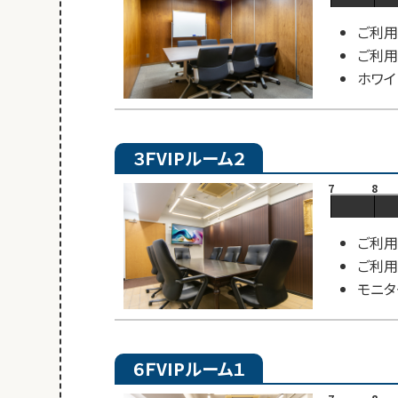
ご利用
ご利用
ホワイ
３ＦVIPルーム２
7
8
ご利用
ご利用
モニタ
６ＦVIPルーム１