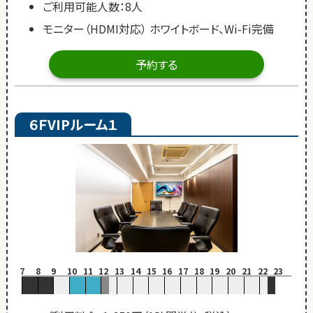
ご利用可能人数：8人
モニター（HDMI対応） ホワイトボード、Wi-Fi完備
予約する
６ＦVIPルーム１
7
8
9
10
11
12
13
14
15
16
17
18
19
20
21
22
23