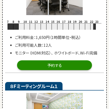
7
8
9
10
11
12
13
14
15
16
17
18
19
20
21
22
23
ご利用料金：1,650円（1時間単位・税込）
ご利用可能人数：12人
モニター（HDMI対応）、 ホワイトボード、Wi-Fi完備
予約する
８Ｆミーティングルーム１