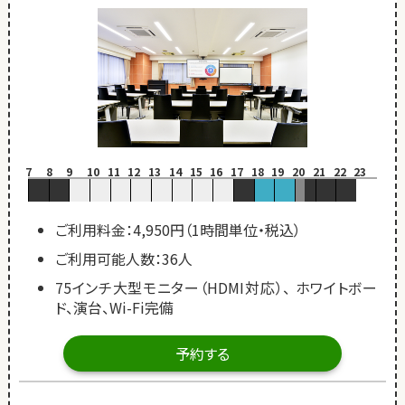
7
8
9
10
11
12
13
14
15
16
17
18
19
20
21
22
23
ご利用料金：4,950円（1時間単位・税込）
ご利用可能人数：36人
75インチ大型モニター（HDMI対応）、 ホワイトボー
ド、演台、Wi-Fi完備
予約する