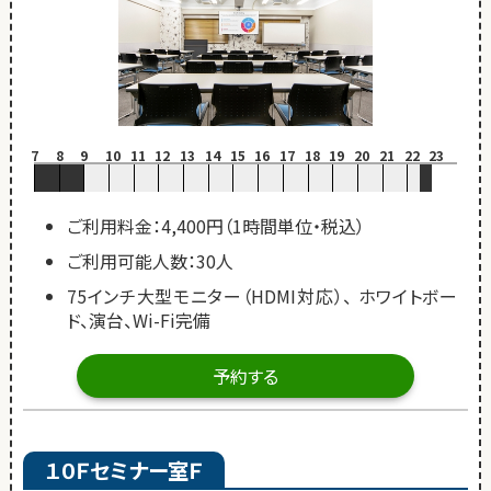
7
8
9
10
11
12
13
14
15
16
17
18
19
20
21
22
23
ご利用料金：4,400円（1時間単位・税込）
ご利用可能人数：30人
75インチ大型モニター（HDMI対応）、 ホワイトボー
ド、演台、Wi-Fi完備
予約する
１０Ｆセミナー室Ｆ