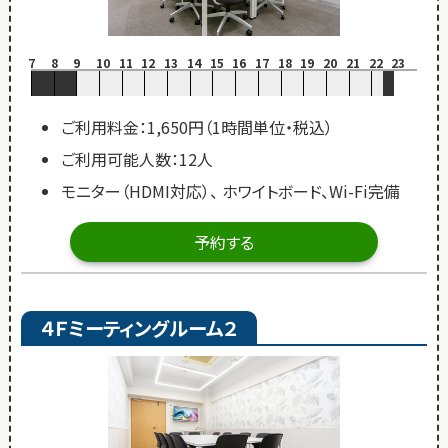
7
8
9
10
11
12
13
14
15
16
17
18
19
20
21
22
23
ご利用料金：1,650円（1時間単位・税込）
ご利用可能人数：12人
モニター（HDMI対応）、 ホワイトボード、Wi-Fi完備
予約する
４Ｆミーティングルーム２