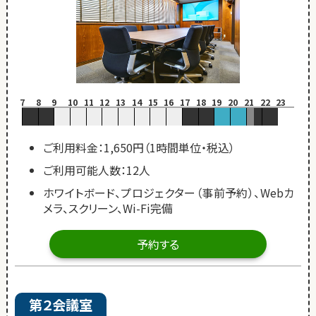
7
8
9
10
11
12
13
14
15
16
17
18
19
20
21
22
23
ご利用料金：1,650円（1時間単位・税込）
ご利用可能人数：12人
ホワイトボード、プロジェクター（事前予約）、Webカ
メラ、スクリーン、Wi-Fi完備
予約する
第２会議室