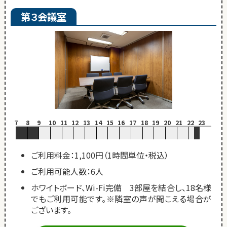
第３会議室
7
8
9
10
11
12
13
14
15
16
17
18
19
20
21
22
23
ご利用料金：1,100円（1時間単位・税込）
ご利用可能人数：6人
ホワイトボード、Wi-Fi完備 3部屋を結合し、18名様
でもご利用可能です。※隣室の声が聞こえる場合が
ございます。