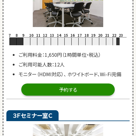
7
8
9
10
11
12
13
14
15
16
17
18
19
20
21
22
23
ご利用料金：1,650円（1時間単位・税込）
ご利用可能人数：12人
モニター（HDMI対応）、 ホワイトボード、Wi-Fi完備
予約する
３Ｆセミナー室Ｃ