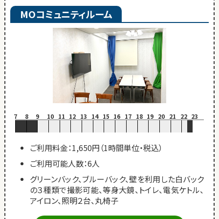
MOコミュニティルーム
7
8
9
10
11
12
13
14
15
16
17
18
19
20
21
22
23
ご利用料金：1,650円（1時間単位・税込）
ご利用可能人数：6人
グリーンバック、ブルーバック、壁を利用した白バック
の３種類で撮影可能、等身大鏡、トイレ、電気ケトル、
アイロン、照明２台、丸椅子