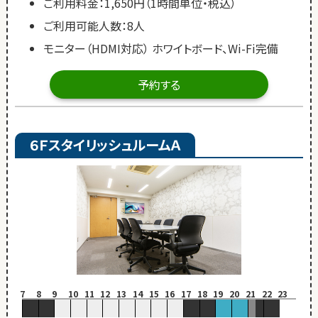
ご利用料金：1,650円（1時間単位・税込）
ご利用可能人数：8人
モニター（HDMI対応） ホワイトボード、Wi-Fi完備
予約する
６ＦスタイリッシュルームＡ
7
8
9
10
11
12
13
14
15
16
17
18
19
20
21
22
23