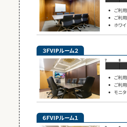
ご利用
ご利用
ホワイ
３ＦVIPルーム２
7
8
ご利用
ご利用
モニタ
６ＦVIPルーム１