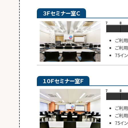
３Ｆセミナー室Ｃ
7
8
ご利用
ご利用
75イ
１０Ｆセミナー室Ｆ
7
8
ご利用
ご利用
75イ