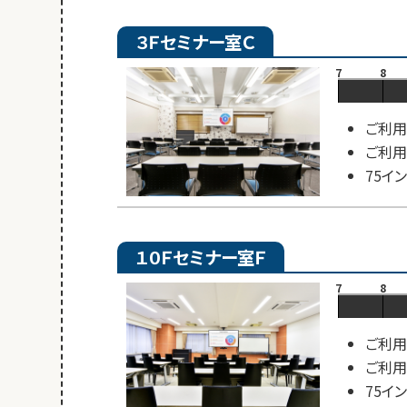
３Ｆセミナー室Ｃ
7
8
ご利用
ご利用
75イ
１０Ｆセミナー室Ｆ
7
8
ご利用
ご利用
75イ