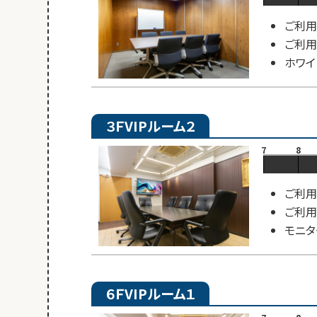
ご利用
ご利用
ホワイ
３ＦVIPルーム２
7
8
ご利用
ご利用
モニタ
６ＦVIPルーム１