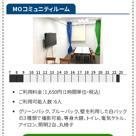
MOコミュニティルーム
7
8
9
10
11
12
13
14
15
16
17
18
19
20
21
22
23
ご利用料金：1,650円（1時間単位・税込）
ご利用可能人数：6人
グリーンバック、ブルーバック、壁を利用した白バック
の３種類で撮影可能、等身大鏡、トイレ、電気ケトル、
アイロン、照明２台、丸椅子