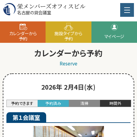
栄メンバーズオフィスビル
名古屋の貸会議室
カレンダーから
施設タイプから
マイページ
予約
予約
カレンダーから予約
Reserve
2026年 2月4日(水)
予約できます
予約済み
清掃
時間外
第１会議室