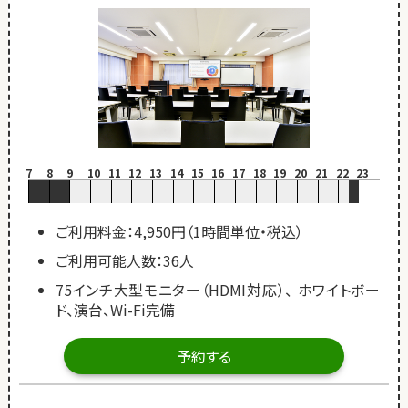
7
8
9
10
11
12
13
14
15
16
17
18
19
20
21
22
23
ご利用料金：4,950円（1時間単位・税込）
ご利用可能人数：36人
75インチ大型モニター（HDMI対応）、 ホワイトボー
ド、演台、Wi-Fi完備
予約する