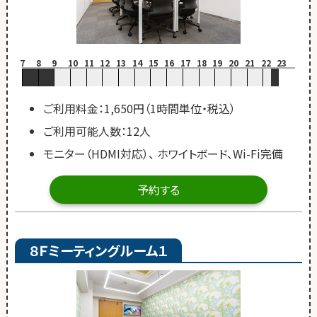
7
8
9
10
11
12
13
14
15
16
17
18
19
20
21
22
23
ご利用料金：1,650円（1時間単位・税込）
ご利用可能人数：12人
モニター（HDMI対応）、 ホワイトボード、Wi-Fi完備
予約する
８Ｆミーティングルーム１