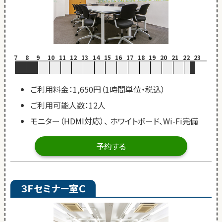
7
8
9
10
11
12
13
14
15
16
17
18
19
20
21
22
23
ご利用料金：1,650円（1時間単位・税込）
ご利用可能人数：12人
モニター（HDMI対応）、 ホワイトボード、Wi-Fi完備
予約する
３Ｆセミナー室Ｃ