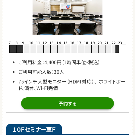
7
8
9
10
11
12
13
14
15
16
17
18
19
20
21
22
23
ご利用料金：4,400円（1時間単位・税込）
ご利用可能人数：30人
75インチ大型モニター（HDMI対応）、 ホワイトボー
ド、演台、Wi-Fi完備
予約する
１０Ｆセミナー室Ｆ