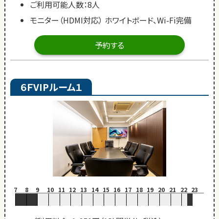
ご利用可能人数：8人
モニター（HDMI対応） ホワイトボード、Wi-Fi完備
予約する
６ＦVIPルーム１
7
8
9
10
11
12
13
14
15
16
17
18
19
20
21
22
23