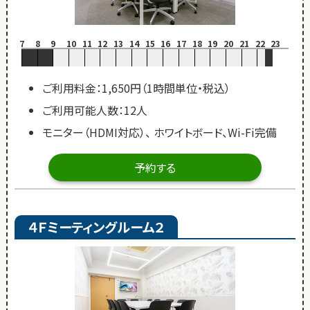
7
8
9
10
11
12
13
14
15
16
17
18
19
20
21
22
23
ご利用料金：1,650円（1時間単位・税込）
ご利用可能人数：12人
モニター（HDMI対応）、 ホワイトボード、Wi-Fi完備
予約する
４Ｆミーティングルーム２