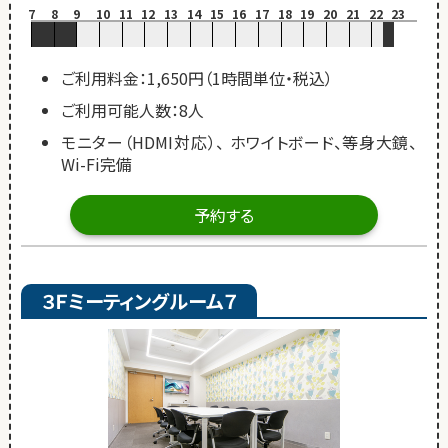
7
8
9
10
11
12
13
14
15
16
17
18
19
20
21
22
23
ご利用料金：1,650円（1時間単位・税込）
ご利用可能人数：8人
モニター（HDMI対応）、 ホワイトボード、等身大鏡、
Wi-Fi完備
予約する
３Ｆミーティングルーム７