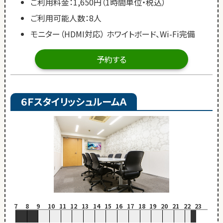
ご利用料金：1,650円（1時間単位・税込）
ご利用可能人数：8人
モニター（HDMI対応） ホワイトボード、Wi-Fi完備
予約する
６ＦスタイリッシュルームＡ
7
8
9
10
11
12
13
14
15
16
17
18
19
20
21
22
23