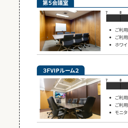
第５会議室
7
8
ご利用
ご利用
ホワイ
３ＦVIPルーム２
7
8
ご利用
ご利用
モニタ