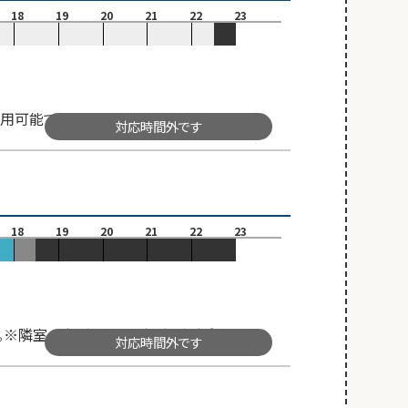
18
19
20
21
22
23
用可能です。
対応時間外です
18
19
20
21
22
23
す。※隣室の声が聞こえる場合がございます。
対応時間外です