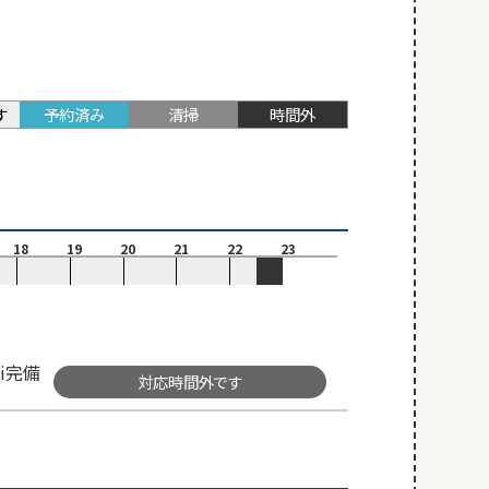
す
予約済み
清掃
時間外
18
19
20
21
22
23
i完備
対応時間外です