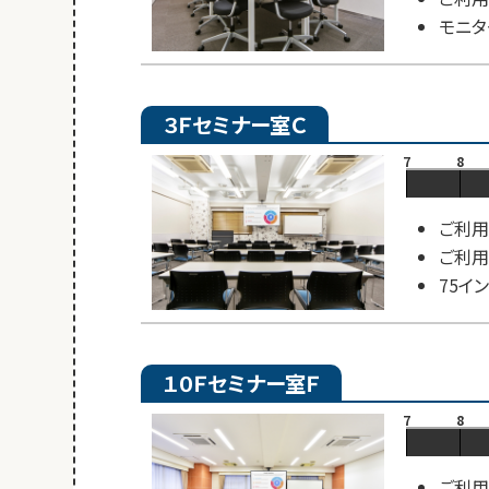
モニタ
３Ｆセミナー室Ｃ
7
8
ご利用
ご利用
75イ
１０Ｆセミナー室Ｆ
7
8
ご利用