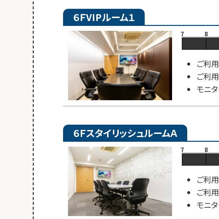
６ＦVIPルーム１
7
8
ご利用
ご利用
モニタ
６ＦスタイリッシュルームＡ
7
8
ご利用
ご利用
モニタ