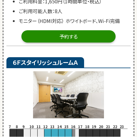
ご利用料金：1,650円（1時間単位・税込）
ご利用可能人数：8人
モニター（HDMI対応） ホワイトボード、Wi-Fi完備
予約する
６ＦスタイリッシュルームＡ
7
8
9
10
11
12
13
14
15
16
17
18
19
20
21
22
23