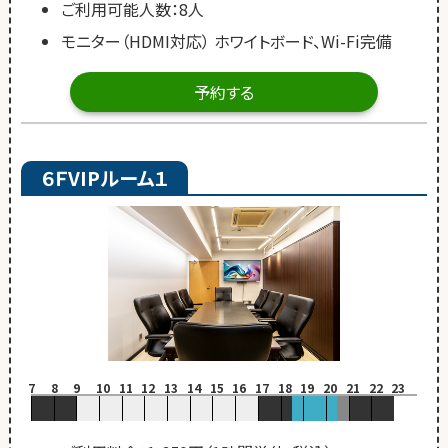
ご利用可能人数：8人
モニター（HDMI対応） ホワイトボード、Wi-Fi完備
予約する
６ＦVIPルーム１
7
8
9
10
11
12
13
14
15
16
17
18
19
20
21
22
23