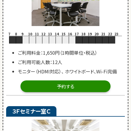
7
8
9
10
11
12
13
14
15
16
17
18
19
20
21
22
23
ご利用料金：1,650円（1時間単位・税込）
ご利用可能人数：12人
モニター（HDMI対応）、 ホワイトボード、Wi-Fi完備
予約する
３Ｆセミナー室Ｃ