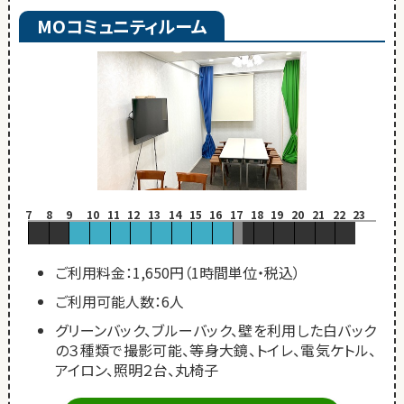
MOコミュニティルーム
7
8
9
10
11
12
13
14
15
16
17
18
19
20
21
22
23
ご利用料金：1,650円（1時間単位・税込）
ご利用可能人数：6人
グリーンバック、ブルーバック、壁を利用した白バック
の３種類で撮影可能、等身大鏡、トイレ、電気ケトル、
アイロン、照明２台、丸椅子