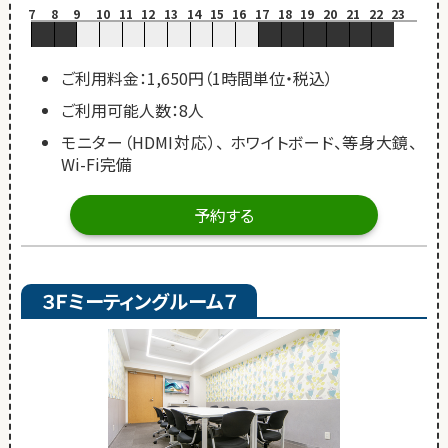
7
8
9
10
11
12
13
14
15
16
17
18
19
20
21
22
23
ご利用料金：1,650円（1時間単位・税込）
ご利用可能人数：8人
モニター（HDMI対応）、 ホワイトボード、等身大鏡、
Wi-Fi完備
予約する
３Ｆミーティングルーム７