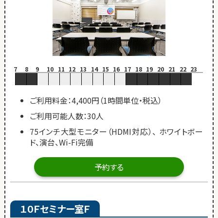
7
8
9
10
11
12
13
14
15
16
17
18
19
20
21
22
23
ご利用料金：4,400円（1時間単位・税込）
ご利用可能人数：30人
75インチ大型モニター（HDMI対応）、 ホワイトボー
ド、演台、Wi-Fi完備
予約する
１０Ｆセミナー室Ｆ