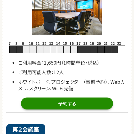
7
8
9
10
11
12
13
14
15
16
17
18
19
20
21
22
23
ご利用料金：1,650円（1時間単位・税込）
ご利用可能人数：12人
ホワイトボード、プロジェクター（事前予約）、Webカ
メラ、スクリーン、Wi-Fi完備
予約する
第２会議室