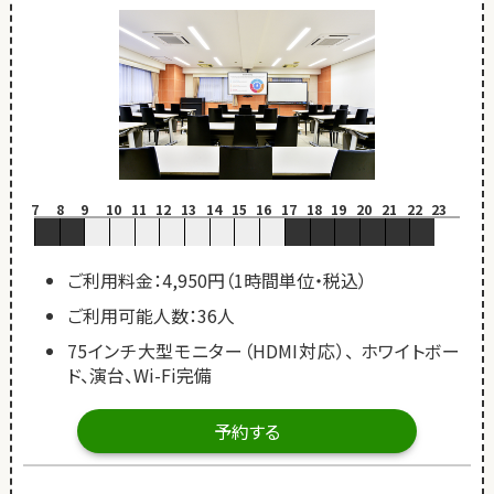
7
8
9
10
11
12
13
14
15
16
17
18
19
20
21
22
23
ご利用料金：4,950円（1時間単位・税込）
ご利用可能人数：36人
75インチ大型モニター（HDMI対応）、 ホワイトボー
ド、演台、Wi-Fi完備
予約する