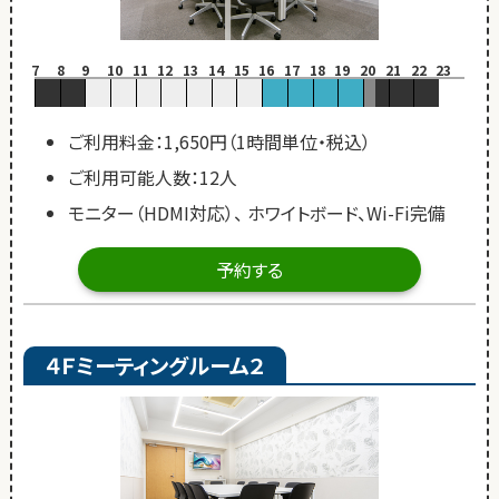
7
8
9
10
11
12
13
14
15
16
17
18
19
20
21
22
23
ご利用料金：1,650円（1時間単位・税込）
ご利用可能人数：12人
モニター（HDMI対応）、 ホワイトボード、Wi-Fi完備
予約する
４Ｆミーティングルーム２