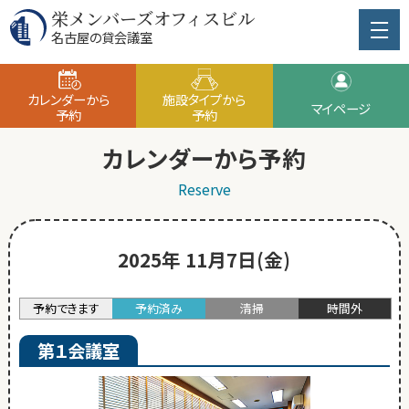
栄メンバーズオフィスビル
名古屋の貸会議室
カレンダーから
施設タイプから
マイページ
予約
予約
カレンダーから予約
Reserve
2025年 11月7日(金)
予約できます
予約済み
清掃
時間外
第１会議室