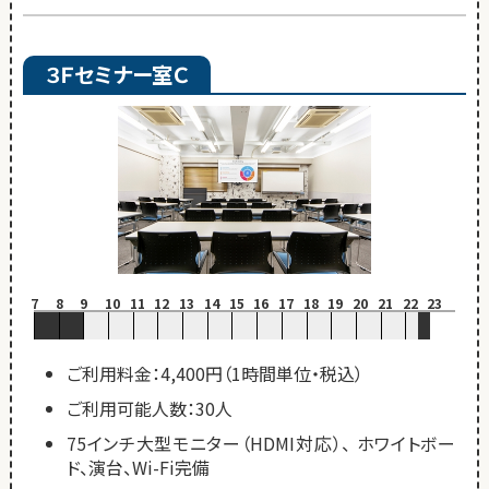
３Ｆセミナー室Ｃ
7
8
9
10
11
12
13
14
15
16
17
18
19
20
21
22
23
ご利用料金：4,400円（1時間単位・税込）
ご利用可能人数：30人
75インチ大型モニター（HDMI対応）、 ホワイトボー
ド、演台、Wi-Fi完備