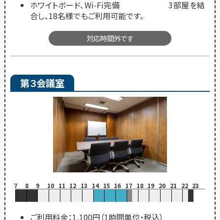
ホワイトボード、Wi-Fi完備 3部屋を結
合し、18名様でもご利用可能です。
対応時間外です
第３会議室
7
8
9
10
11
12
13
14
15
16
17
18
19
20
21
22
23
ご利用料金：1,100円（1時間単位・税込）