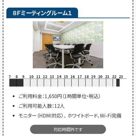
８Ｆミーティングルーム１
7
8
9
10
11
12
13
14
15
16
17
18
19
20
21
22
23
ご利用料金：1,650円（1時間単位・税込）
ご利用可能人数：12人
モニター（HDMI対応）、 ホワイトボード、Wi-Fi完備
対応時間外です