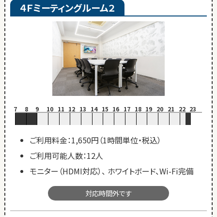
４Ｆミーティングルーム２
7
8
9
10
11
12
13
14
15
16
17
18
19
20
21
22
23
ご利用料金：1,650円（1時間単位・税込）
ご利用可能人数：12人
モニター（HDMI対応）、 ホワイトボード、Wi-Fi完備
対応時間外です