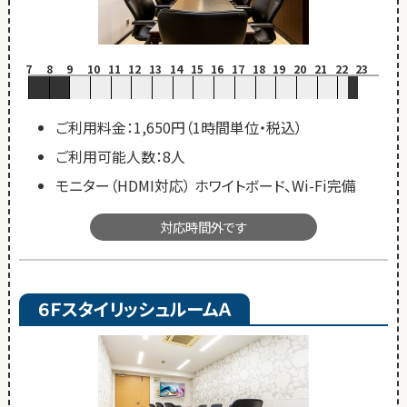
7
8
9
10
11
12
13
14
15
16
17
18
19
20
21
22
23
ご利用料金：1,650円（1時間単位・税込）
ご利用可能人数：8人
モニター（HDMI対応） ホワイトボード、Wi-Fi完備
対応時間外です
６ＦスタイリッシュルームＡ