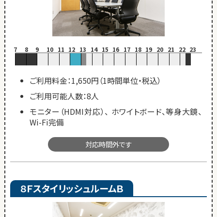
7
8
9
10
11
12
13
14
15
16
17
18
19
20
21
22
23
ご利用料金：1,650円（1時間単位・税込）
ご利用可能人数：8人
モニター（HDMI対応）、 ホワイトボード、等身大鏡、
Wi-Fi完備
対応時間外です
８ＦスタイリッシュルームＢ