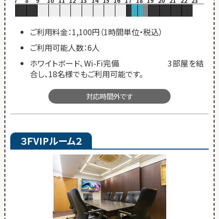
7
8
9
10
11
12
13
14
15
16
17
18
19
20
21
22
23
ご利用料金：1,100円（1時間単位・税込）
ご利用可能人数：6人
ホワイトボード、Wi-Fi完備 3部屋を結
合し、18名様でもご利用可能です。
対応時間外です
３ＦVIPルーム２