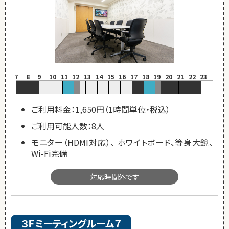
7
8
9
10
11
12
13
14
15
16
17
18
19
20
21
22
23
ご利用料金：1,650円（1時間単位・税込）
ご利用可能人数：8人
モニター（HDMI対応）、 ホワイトボード、等身大鏡、
Wi-Fi完備
対応時間外です
３Ｆミーティングルーム７