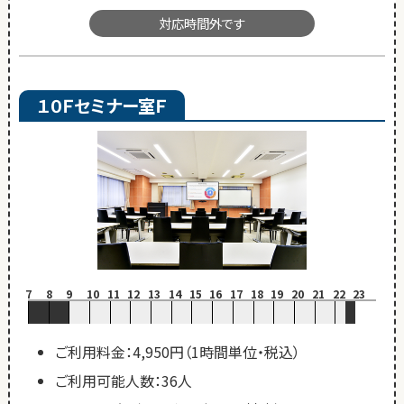
対応時間外です
１０Ｆセミナー室Ｆ
7
8
9
10
11
12
13
14
15
16
17
18
19
20
21
22
23
ご利用料金：4,950円（1時間単位・税込）
ご利用可能人数：36人