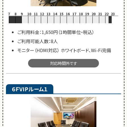
7
8
9
10
11
12
13
14
15
16
17
18
19
20
21
22
23
ご利用料金：1,650円（1時間単位・税込）
ご利用可能人数：8人
モニター（HDMI対応） ホワイトボード、Wi-Fi完備
対応時間外です
６ＦVIPルーム１