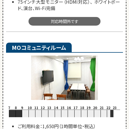
75インチ大型モニター（HDMI対応）、 ホワイトボー
ド、演台、Wi-Fi完備
対応時間外です
MOコミュニティルーム
7
8
9
10
11
12
13
14
15
16
17
18
19
20
21
22
23
ご利用料金：1,650円（1時間単位・税込）