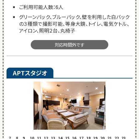
ご利用可能人数：6人
グリーンバック、ブルーバック、壁を利用した白バック
の３種類で撮影可能、等身大鏡、トイレ、電気ケトル、
アイロン、照明２台、丸椅子
対応時間外です
APTスタジオ
7
8
9
10
11
12
13
14
15
16
17
18
19
20
21
22
23