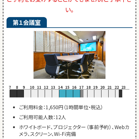
い。
第１会議室
7
8
9
10
11
12
13
14
15
16
17
18
19
20
21
22
23
ご利用料金：1,650円（1時間単位・税込）
ご利用可能人数：12人
ホワイトボード、プロジェクター（事前予約）、Webカ
メラ、スクリーン、Wi-Fi完備