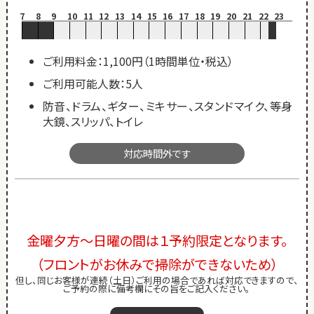
7
8
9
10
11
12
13
14
15
16
17
18
19
20
21
22
23
ご利用料金：1,100円（1時間単位・税込）
ご利用可能人数：5人
防音、ドラム、ギター、ミキサー、スタンドマイク、等身
大鏡、スリッパ、トイレ
対応時間外です
金曜夕方～日曜の間は１予約限定となります。
（フロントがお休みで掃除ができないため）
但し、同じお客様が連続（土日）ご利用の場合であれば対応できますので、
ご予約の際に備考欄にその旨をご記入ください。