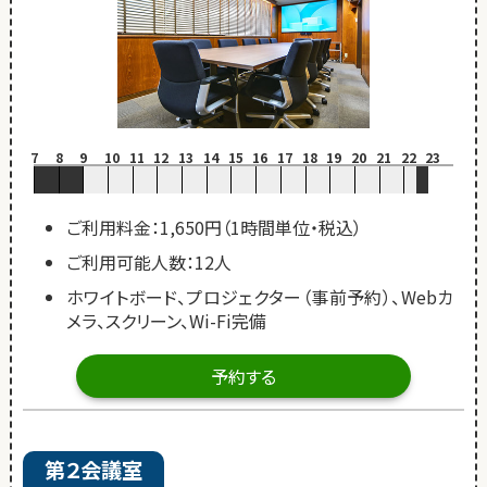
7
8
9
10
11
12
13
14
15
16
17
18
19
20
21
22
23
ご利用料金：1,650円（1時間単位・税込）
ご利用可能人数：12人
ホワイトボード、プロジェクター（事前予約）、Webカ
メラ、スクリーン、Wi-Fi完備
予約する
第２会議室