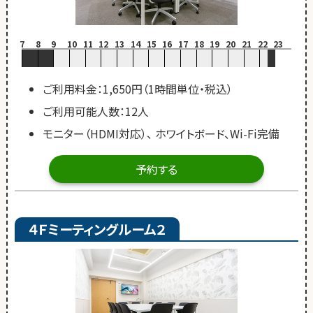
7
8
9
10
11
12
13
14
15
16
17
18
19
20
21
22
23
ご利用料金：1,650円（1時間単位・税込）
ご利用可能人数：12人
モニター（HDMI対応）、 ホワイトボード、Wi-Fi完備
予約する
４Ｆミーティングルーム２