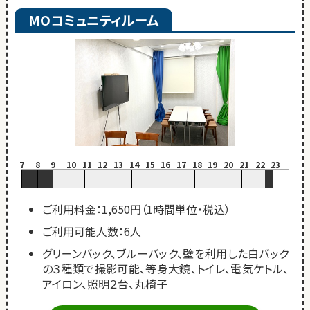
MOコミュニティルーム
7
8
9
10
11
12
13
14
15
16
17
18
19
20
21
22
23
ご利用料金：1,650円（1時間単位・税込）
ご利用可能人数：6人
グリーンバック、ブルーバック、壁を利用した白バック
の３種類で撮影可能、等身大鏡、トイレ、電気ケトル、
アイロン、照明２台、丸椅子