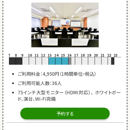
7
8
9
10
11
12
13
14
15
16
17
18
19
20
21
22
23
ご利用料金：4,950円（1時間単位・税込）
ご利用可能人数：36人
75インチ大型モニター（HDMI対応）、 ホワイトボー
ド、演台、Wi-Fi完備
予約する