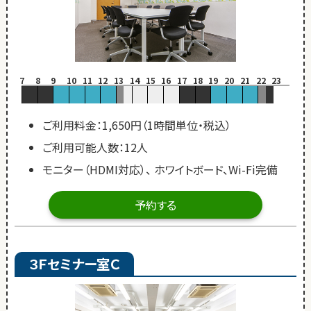
7
8
9
10
11
12
13
14
15
16
17
18
19
20
21
22
23
ご利用料金：1,650円（1時間単位・税込）
ご利用可能人数：12人
モニター（HDMI対応）、 ホワイトボード、Wi-Fi完備
予約する
３Ｆセミナー室Ｃ