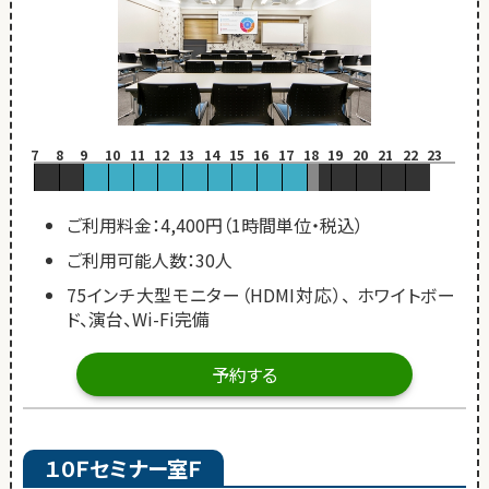
7
8
9
10
11
12
13
14
15
16
17
18
19
20
21
22
23
ご利用料金：4,400円（1時間単位・税込）
ご利用可能人数：30人
75インチ大型モニター（HDMI対応）、 ホワイトボー
ド、演台、Wi-Fi完備
予約する
１０Ｆセミナー室Ｆ