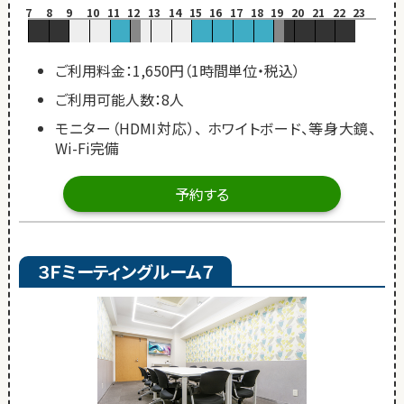
7
8
9
10
11
12
13
14
15
16
17
18
19
20
21
22
23
ご利用料金：1,650円（1時間単位・税込）
ご利用可能人数：8人
モニター（HDMI対応）、 ホワイトボード、等身大鏡、
Wi-Fi完備
予約する
３Ｆミーティングルーム７