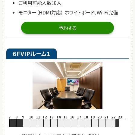
ご利用可能人数：8人
モニター（HDMI対応） ホワイトボード、Wi-Fi完備
予約する
６ＦVIPルーム１
7
8
9
10
11
12
13
14
15
16
17
18
19
20
21
22
23