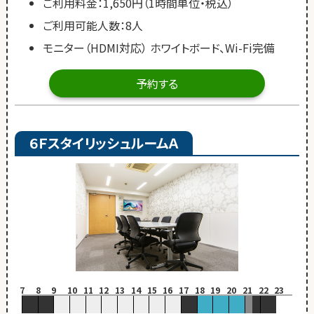
ご利用料金：1,650円（1時間単位・税込）
ご利用可能人数：8人
モニター（HDMI対応） ホワイトボード、Wi-Fi完備
予約する
６ＦスタイリッシュルームＡ
7
8
9
10
11
12
13
14
15
16
17
18
19
20
21
22
23