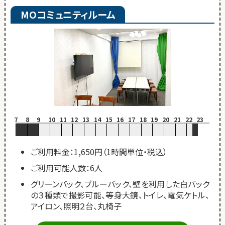
MOコミュニティルーム
7
8
9
10
11
12
13
14
15
16
17
18
19
20
21
22
23
ご利用料金：1,650円（1時間単位・税込）
ご利用可能人数：6人
グリーンバック、ブルーバック、壁を利用した白バック
の３種類で撮影可能、等身大鏡、トイレ、電気ケトル、
アイロン、照明２台、丸椅子