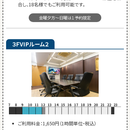
合し、18名様でもご利用可能です。
金曜夕方～日曜は１予約限定
３ＦVIPルーム２
7
8
9
10
11
12
13
14
15
16
17
18
19
20
21
22
23
ご利用料金：1,650円（1時間単位・税込）