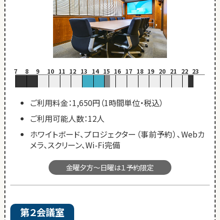
7
8
9
10
11
12
13
14
15
16
17
18
19
20
21
22
23
ご利用料金：1,650円（1時間単位・税込）
ご利用可能人数：12人
ホワイトボード、プロジェクター（事前予約）、Webカ
メラ、スクリーン、Wi-Fi完備
金曜夕方～日曜は１予約限定
第２会議室