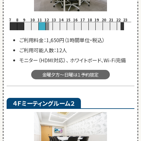
7
8
9
10
11
12
13
14
15
16
17
18
19
20
21
22
23
ご利用料金：1,650円（1時間単位・税込）
ご利用可能人数：12人
モニター（HDMI対応）、 ホワイトボード、Wi-Fi完備
金曜夕方～日曜は１予約限定
４Ｆミーティングルーム２