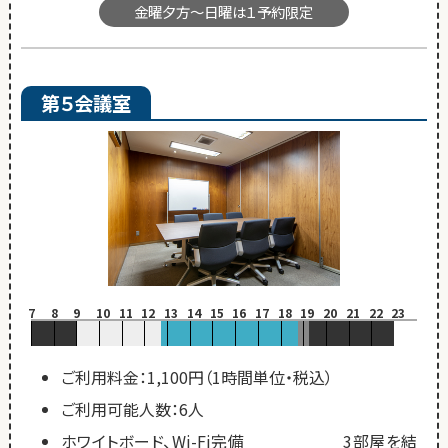
金曜夕方～日曜は１予約限定
第５会議室
7
8
9
10
11
12
13
14
15
16
17
18
19
20
21
22
23
ご利用料金：1,100円（1時間単位・税込）
ご利用可能人数：6人
ホワイトボード、Wi-Fi完備 3部屋を結