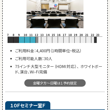
7
8
9
10
11
12
13
14
15
16
17
18
19
20
21
22
23
ご利用料金：4,400円（1時間単位・税込）
ご利用可能人数：30人
75インチ大型モニター（HDMI対応）、 ホワイトボー
ド、演台、Wi-Fi完備
金曜夕方～日曜は１予約限定
１０Ｆセミナー室Ｆ