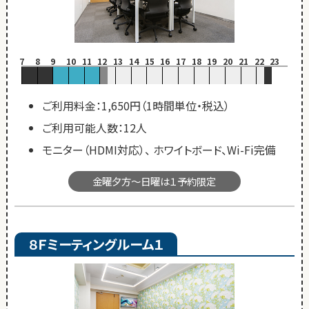
7
8
9
10
11
12
13
14
15
16
17
18
19
20
21
22
23
ご利用料金：1,650円（1時間単位・税込）
ご利用可能人数：12人
モニター（HDMI対応）、 ホワイトボード、Wi-Fi完備
金曜夕方～日曜は１予約限定
８Ｆミーティングルーム１