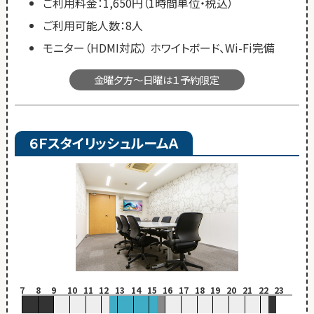
ご利用料金：1,650円（1時間単位・税込）
ご利用可能人数：8人
モニター（HDMI対応） ホワイトボード、Wi-Fi完備
金曜夕方～日曜は１予約限定
６ＦスタイリッシュルームＡ
7
8
9
10
11
12
13
14
15
16
17
18
19
20
21
22
23