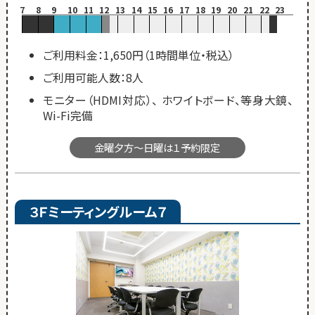
7
8
9
10
11
12
13
14
15
16
17
18
19
20
21
22
23
ご利用料金：1,650円（1時間単位・税込）
ご利用可能人数：8人
モニター（HDMI対応）、 ホワイトボード、等身大鏡、
Wi-Fi完備
金曜夕方～日曜は１予約限定
３Ｆミーティングルーム７