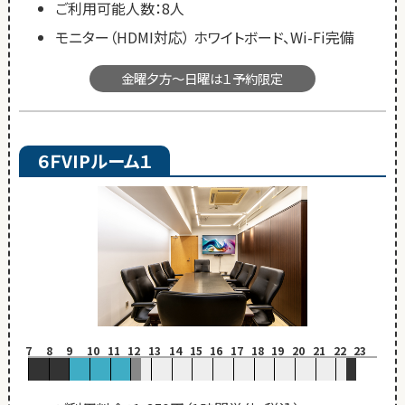
ご利用可能人数：8人
モニター（HDMI対応） ホワイトボード、Wi-Fi完備
金曜夕方～日曜は１予約限定
６ＦVIPルーム１
7
8
9
10
11
12
13
14
15
16
17
18
19
20
21
22
23