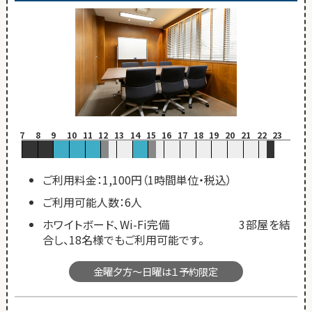
7
8
9
10
11
12
13
14
15
16
17
18
19
20
21
22
23
ご利用料金：1,100円（1時間単位・税込）
ご利用可能人数：6人
ホワイトボード、Wi-Fi完備 3部屋を結
合し、18名様でもご利用可能です。
金曜夕方～日曜は１予約限定