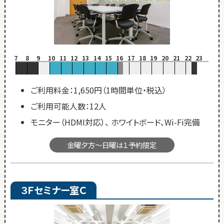
7
8
9
10
11
12
13
14
15
16
17
18
19
20
21
22
23
ご利用料金：1,650円（1時間単位・税込）
ご利用可能人数：12人
モニター（HDMI対応）、 ホワイトボード、Wi-Fi完備
金曜夕方～日曜は１予約限定
３Ｆセミナー室Ｃ