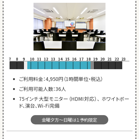
7
8
9
10
11
12
13
14
15
16
17
18
19
20
21
22
23
ご利用料金：4,950円（1時間単位・税込）
ご利用可能人数：36人
75インチ大型モニター（HDMI対応）、 ホワイトボー
ド、演台、Wi-Fi完備
金曜夕方～日曜は１予約限定