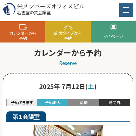
栄メンバーズオフィスビル
名古屋の貸会議室
カレンダーから
施設タイプから
マイページ
予約
予約
カレンダーから予約
Reserve
2025年 7月12日(
土
)
予約できます
予約済み
清掃
時間外
第１会議室